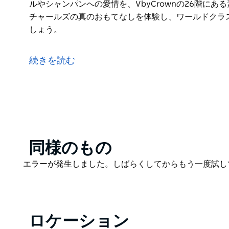
ルやシャンパンへの愛情を、VbyCrownの26階に
チャールズの真のおもてなしを体験し、ワールドクラ
しょう。
Nick and Nora’sはカクテルとシャンパンのバ
現代にもたらします。パラマタの上空です。
続きを読む
小説TheThinManの架空の殺人事件解決デュオNickとNora
Parramattaは、カップルの伝説的なパーティーとカ
階にある素晴らしい屋上にもたらします。
ニックとノラチャールズの真のおもてなしを体験し、
ってもらいましょう。
Product
同様のもの
List
Product
エラーが発生しました。しばらくしてからもう一度試し
List
ロケーション