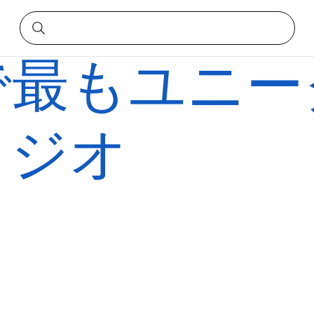
オ
で最もユニー
タジオ