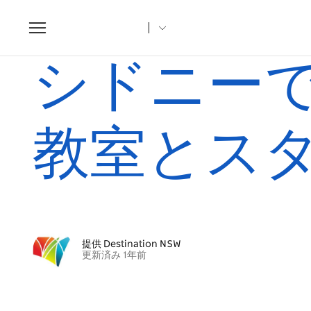
Toggle
navigation
ホーム
記事
シドニーで最もユニークなヨガ教室とスタジ
シドニー
教室とス
提供 Destination NSW
更新済み 1年前