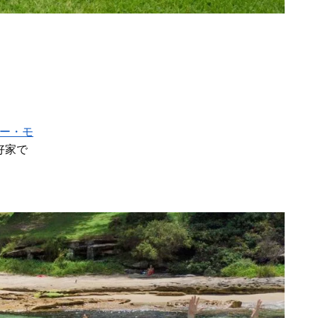
ー・モ
好家で