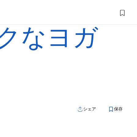
クなヨガ
シェア
保存