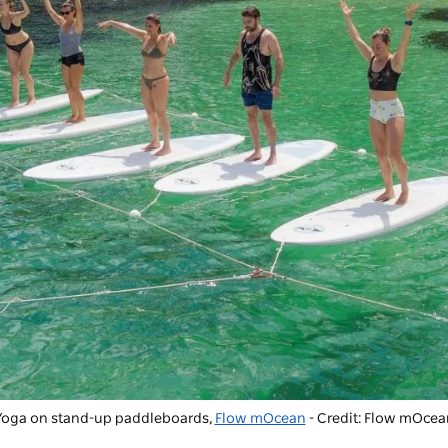
Yoga on stand-up paddleboards,
Flow mOcean
- Credit: Flow mOcea