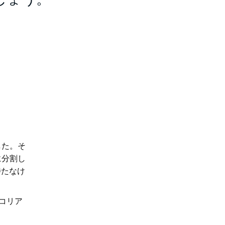
しょう。
した。そ
に分割し
待たなけ
コリア