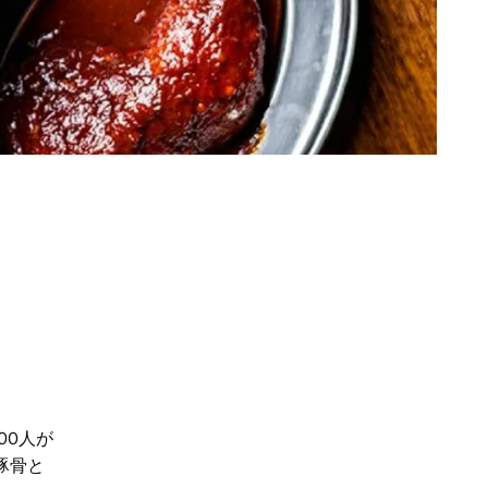
00人が
豚骨と