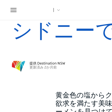
Toggle
navigation
ホーム
記事
シドニーで最高のラーメン
シドニー
提供 Destination NSW
更新済み 2か月前
黄金色の塩から
欲求を満たす美