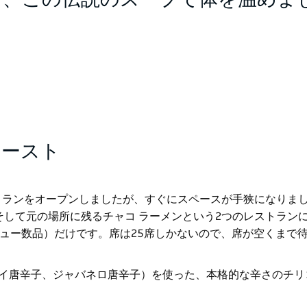
て、この伝説のスープで体を温めま
ハースト
トランをオープンしましたが、すぐにスペースが手狭になりま
、そして元の場所に残るチャコ ラーメンという2つのレストラン
ュー数品）だけです。席は25席しかないので、席が空くまで
タイ唐辛子、ジャバネロ唐辛子）を使った、本格的な辛さのチリ