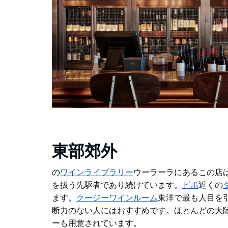
東部郊外
の
ワインライブラリー
ウーラーラにあるこの店
を扱う先駆者であり続けています。
ビボ
近くの
ます。
クージーワインルーム
東洋で最も人目を引
断力のない人にはおすすめです。ほとんどの大陸
ーも用意されています。