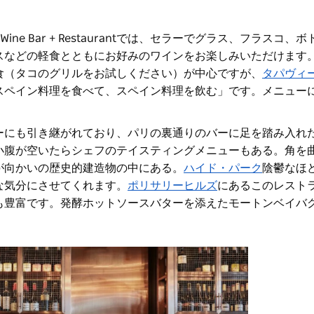
ne Bar + Restaurantでは、セラーでグラス、フラスコ、
スなどの軽食とともにお好みのワインをお楽しみいただけます
食（タコのグリルをお試しください）が中心ですが、
タパヴィ
スペイン料理を食べて、スペイン料理を飲む」です。メニュー
ーにも引き継がれており、パリの裏通りのバーに足を踏み入れ
小腹が空いたらシェフのテイスティングメニューもある。角を
が向かいの歴史的建造物の中にある。
ハイド・パーク
陰鬱なほ
な気分にさせてくれます。
ポリ
サリーヒルズ
にある
このレスト
も豊富です。発酵ホットソースバターを添えたモートンベイバ