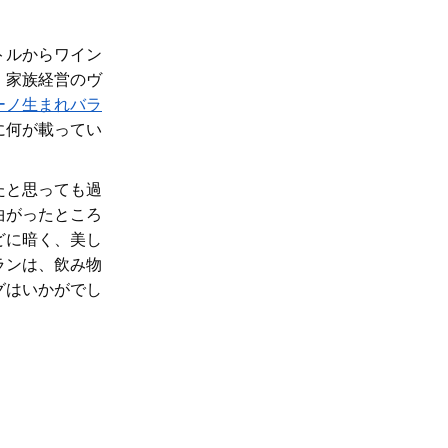
ボトルからワイン
。家族経営の
ヴ
ーノ生まれ
バラ
に何が載ってい
たと思っても過
曲がったところ
どに暗く、美し
ランは、飲み物
グはいかがでし