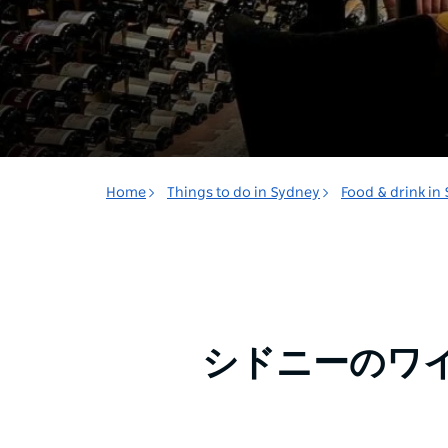
Home
Things to do in Sydney
Food & drink in
シドニーのワ