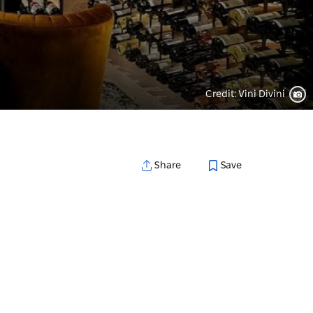
Credit: Vini Divini
Save
Share