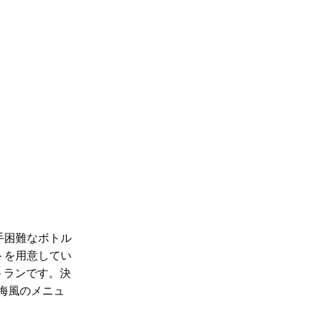
手困難なボトル
トを用意してい
トランです。決
中海風のメニュ