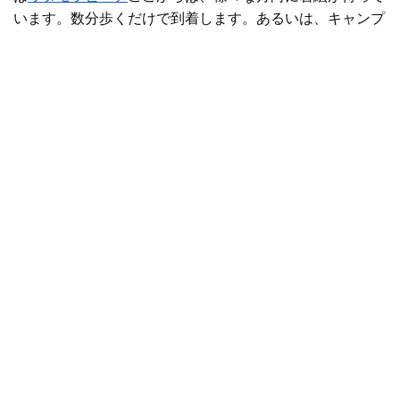
います。数分歩くだけで到着します。あるいは、キャンプ
用品を持って11キロメートルのウロラ・トラックを歩き、
数々の彫刻を鑑賞した後、テントを張るのもおすすめで
す。
ウロラ滝キャンプ場
。
Subscribe to our newsletter
Stay connected to Sydney for all the latest news,
stories, upcoming events and travel inspiration.
Subscribe
ウェストヘッド
クーリンガイ・チェイス国立公園- アンドリュ