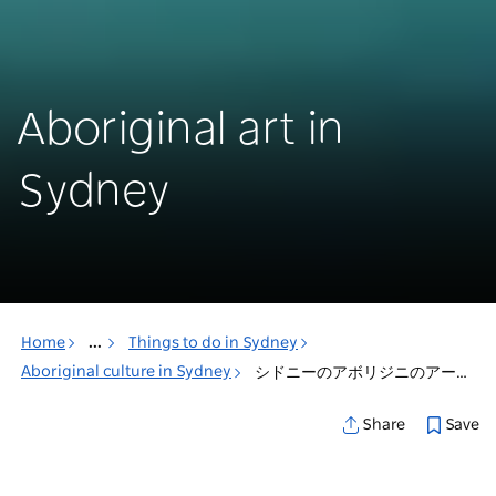
Aboriginal art in
Sydney
Home
...
Things to do in Sydney
Aboriginal culture in Sydney
シドニーのアボリジニのアート
Save
Share