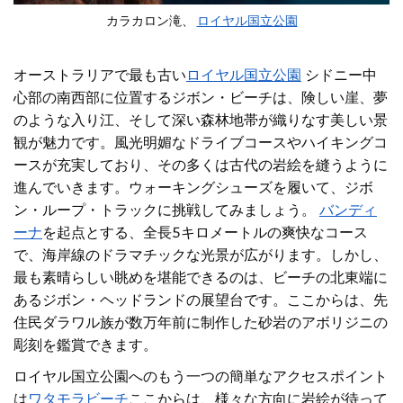
カラカロン滝、
ロイヤル国立公園
オーストラリアで最も古い
ロイヤル国立公園
シドニー中
心部の南西部に位置するジボン・ビーチは、険しい崖、夢
のような入り江、そして深い森林地帯が織りなす美しい景
観が魅力です。風光明媚なドライブコースやハイキングコ
ースが充実しており、その多くは古代の岩絵を縫うように
進んでいきます。ウォーキングシューズを履いて、ジボ
ン・ループ・トラックに挑戦してみ
ましょう。
バンディ
ーナ
を起点とする、全長5キロメートルの爽快なコース
で、海岸線のドラマチックな光景が広がります。しかし、
最も素晴らしい眺めを堪能できるのは、ビーチの北東端に
あるジボン・ヘッドランドの展望台です。ここからは、先
住民ダラワル族が数万年前に制作した砂岩のアボリジニの
彫刻を鑑賞できます。
ロイヤル国立公園へのもう一つの簡単なアクセスポイント
は
ワタモラビーチ
ここからは、様々な方向に岩絵が待って