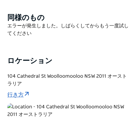
す。
同様のもの
Product
150名を超えるアーティストによる3,000点以上の作品
List
を収蔵する広大なストックルームには、地域や個人のス
Product
エラーが発生しました。しばらくしてからもう一度試し
タイルを問わず、幅広い作品を収蔵しています。コレク
List
てください
ションには、希少な樹皮画や工芸品、初期の砂漠の板や
アクリル画、そして現代アボリジニ絵画、彫刻、限定版
のファインアートプリント、手作りの伝統工芸品や書籍
ロケーション
など、魅力的な作品が数多く含まれています。
ギャラリーディレクター兼オーナーのミリ・リーベン
104 Cathedral St Woolloomooloo NSW 2011 オースト
は、歴史的に重要な作品を調達するだけでなく、経験豊
ラリア
富なチームと共に、アフリカ大陸各地の先住民コミュニ
行き方
ティから現代アート作品を委託し、多様なプロジェクト
に提供しています。
グループ向けのツアーも手配可能ですので、ご希望の場
合はギャラリーまでお問い合わせください。
アート・リーベンは、シドニーで必ず訪れるべきギャラ