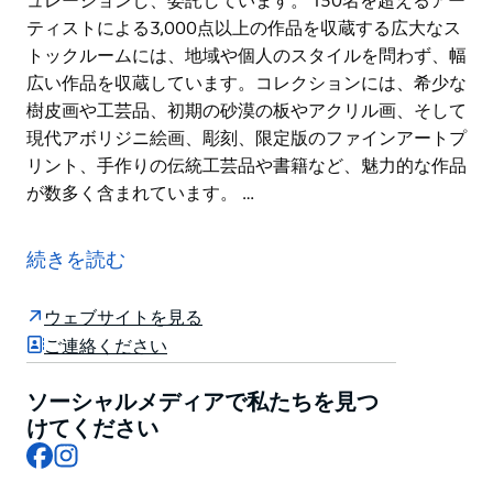
ュレーションし、委託しています。 150名を超えるアー
ティストによる3,000点以上の作品を収蔵する広大なス
トックルームには、地域や個人のスタイルを問わず、幅
広い作品を収蔵しています。コレクションには、希少な
樹皮画や工芸品、初期の砂漠の板やアクリル画、そして
現代アボリジニ絵画、彫刻、限定版のファインアートプ
リント、手作りの伝統工芸品や書籍など、魅力的な作品
が数多く含まれています。 …
Art Leven（旧Cooee Art）は1981年に設立され、アー
ティストを倫理的かつ持続可能な方法で紹介・支援する
続きを読む
ためのハイブリッドアートモデルを運営しています。
ウールムールにあるギャラリー兼オークションスペース
ウェブサイトを見る
は、オーストラリア先住民アートの世界を、ユニークで
ご連絡ください
有益な視点から紹介しています。
ソーシャルメディアで私たちを見つ
2017年に設立されたオークションは、専門知識を持つ
けてください
マーケットリーダーであり、アーティスト、ギャラリ
Facebook
Instagram
ー、美術館、個人コレクションと半年ごとに協力し、最
高級の先住民アートをキュレーションし、委託していま