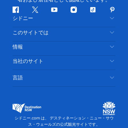
フ
ツ
ユ
イ
テ
ピ
シドニー
ェ
イ
ー
ン
ィ
ン
イ
ッ
チ
ス
ッ
タ
お問い合わせ
このサイトでは
ス
タ
ュ
タ
ク
レ
免責事項
ブ
ー
ー
グ
ト
ス
目的地
情報
ッ
ブ
ラ
ッ
ト
プライバシー
やるべきこと
ク
ム
ク
旅行情報
当社のサイト
クッキーに関する通知
ニューサウスウェールズ州のロードトリップ
アクセシブルシドニー
利用規約
VisitNSW.com
イベント
言語
ビジネスを登録する
デスティネーション・ニュー・サウス・ウェール
宿泊施設
NSWでのビジネス
ズコーポレート
ニューサウスウェールズ州の教育
ビジネスイベント NSW
デスティネーション・ニュー・サウス・ウェール
シドニー.com は、 デスティネーション・ニュー・サウ
ズメディアセンター
ス・ウェールズの公式観光サイトです。