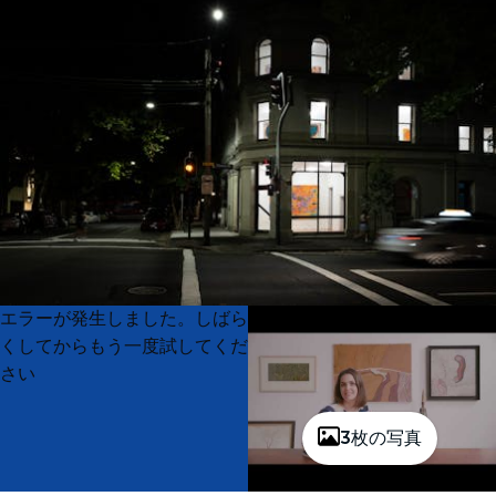
Product
Product
エラーが発生しました。しばら
List
List
くしてからもう一度試してくだ
さい
3枚の写真