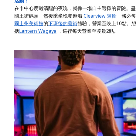
活動：
在市中心度過清醒的夜晚，就像一場自主選擇的冒險。盡
國王街碼頭，然後乘坐晚餐遊船
Clearview 遊輪
，務必
每
爾士州美術館
的
下班後的藝術
體驗，營業至晚上10點。
括
Lantern Wagaya
，這裡每天營業至凌晨2點。