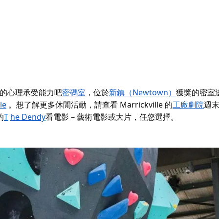
的心理承受能力吧
密碼室
，位於
新鎮（Newtown）
獲獎的密室
le
。想了解更多休閒活動，請查看 Marrickville 的
工廠劇院
週
的
T
he Dendy
看電影－藝術電影或大片，任您選擇。