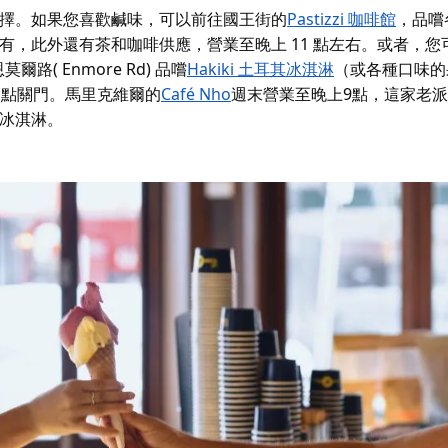
擇。如果您喜歡鹹味，可以前往
國王街的
Pastizzi 咖啡館
，品嚐
，此外還有茶和咖啡供應，營業至晚上 11 點左右。或者，您
( Enmore Rd) 品嚐
Hakiki 土耳其冰淇淋
（或各種口味的
1點關門。
馬里克維爾的
Café Nho
週末營業至晚上9點，這家老
冰淇淋。