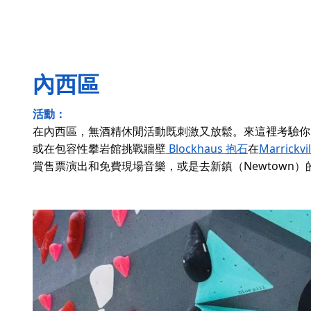
內西區
活動：
在內西區，無酒精休閒活動既刺激又放鬆。來這裡考驗你
或在包容性攀岩館挑戰牆壁
Blockhaus 抱石
在
Marrickvil
賞售票演出和免費現場音樂，或是去
新鎮（Newtown）