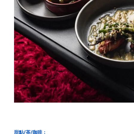
甜點/茶/咖啡：