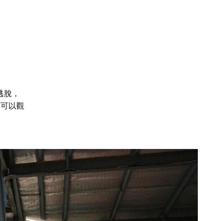
逃脫
，
末可以觀