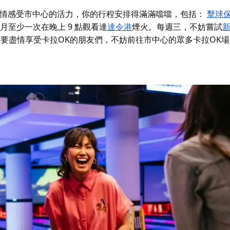
情感受市中心的活力，你的行程安排得滿滿噹噹，包括：
擊球
月至少一次在晚上 9 點
觀看達
達令港
煙火。每週三，不妨嘗試
想要盡情享受卡拉OK的朋友們，不妨前往市中心的眾多卡拉OK