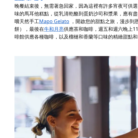
晚餐結束後，無需著急回家，因為這裡有許多宵夜可供選
味的馬耳他糕點，從乳清乾酪到蛋奶沙司和漿果，應有盡有
嚐天然手工
Mapo Gelato
，開啟您的甜點之旅，漫步到恩莫爾路
餅），最後在
牛和月亮
供應茶和咖啡，週五和週六晚上1
啡館供應各種咖啡，以及榴槤和香蘭等口味的精緻甜點和