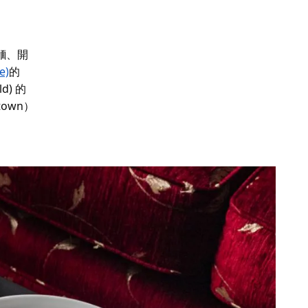
意麵、開
e)
的
) 的
town）