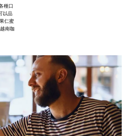
各種口
可以品
果仁蜜
派越南咖