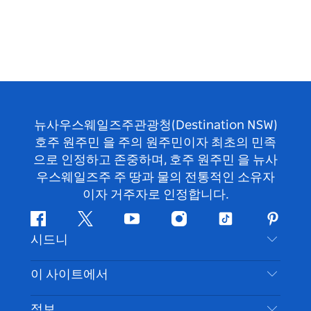
뉴사우스웨일즈주관광청(Destination NSW)
호주 원주민 을 주의 원주민이자 최초의 민족
으로 인정하고 존중하며, 호주 원주민 을 뉴사
우스웨일즈주 주 땅과 물의 전통적인 소유자
이자 거주자로 인정합니다.
페
지
유
인
틱
핀
시드니
이
저
튜
스
톡
터
스
귀
브
타
레
문의하기
이 사이트에서
북
다
그
스
부인 성명
램
트
목적지
정보