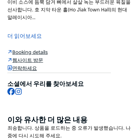
이비 소스에 듬뿍 담겨 뼈에서 살살 녹는 부드러운 육질을
선사합니다. 호 지악 타운 홀(Ho Jiak Town Hall)의 현대
말레이시아…
유명 셰프 준다 쿠의 요리 놀이터 호 지악 타운 홀에 오신
것을 환영합니다. 활기 넘치는 이 레스토랑은 혁신적인 말
더 읽어보세요
레이시아 요리로 유명하며 재미있고 창의적이며 대담한
다이닝 경험을 선사합니다. 호 지악 타운 홀에서 준다 쿠
Booking details
셰프는 특유의 감각으로 전통 말레이시아 요리를 새롭게
웹사이트 방문
재해석합니다.
연락하세요
아삼 락사를 지금껏 경험하지 못한 특별한 경험으로 만나
보세요. 독특한 살사와 그라니타 소스에 신선한 히라마사
소셜에서 우리를 찾아보세요
킹피시 한 조각을 곁들인 이 독창적인 요리는 셰프 준다의
Facebook
Instagram
정통 말레이시아 풍미를 재해석한 열정을 보여줍니다. 또
다른 특별한 메뉴는 말레이시아 마마이트 소갈비에 셰프
준다의 혁신적인 변형인 베지마이트 숏립입니다. 천천히
이와 유사한 더 많은 내용
Product
조리된 이 숏립은 풍부한 베지마이트 그레이비 소스에 듬
List
Product
죄송합니다. 상품을 로드하는 중 오류가 발생했습니다. 나
뿍 담겨 뼈에서 살살 녹는 부드러운 육질을 선사합니다.
List
중에 다시 시도해 주세요.