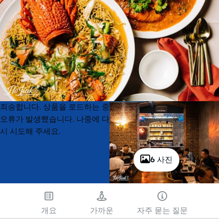
Product
Product
죄송합니다. 상품을 로드하는 중
List
List
오류가 발생했습니다. 나중에 다
시 시도해 주세요.
6 사진
개요
가까운
자주 묻는 질문