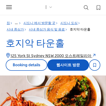
Toggle
navigation
집
...
시드니 에서 방문할 곳
시드니 도심
시내 중심가
시내 중심가 음식 및 음료
호지악 타운홀
호지악 타운홀
125 York St Sydney NSW 2000 오스트레일리아
Booking details
웹사이트 방문