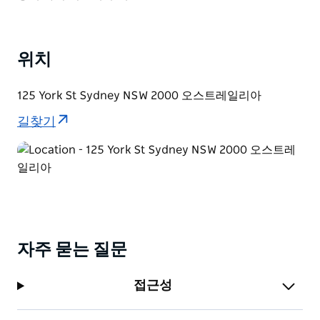
호 지악 타운 홀(Ho Jiak Town Hall)의 현대 말레이시아
요리는 시드니 모닝 헤럴드(Sydney Morning Herald)의
굿 푸드 가이드(Good Food Guide) 2023에서 원 햇(One
Hat) 상을 수상하는 등 권위 있는 찬사를 받았습니다. 또
위치
한, 2022년 호주 최고의 레스토랑 80곳에 선정되었고,
2023년 고메 트래블러(Gourmet Traveller)에서는 뉴사
125 York St Sydney NSW 2000 오스트레일리아
우스웨일즈 최고의 레스토랑 25곳 중 하나로 선정되었습
길찾기
니다.
호 지악 타운 홀의 준다 쿠 셰프의 창의적인 요리를 통해
말레이시아 요리를 재발견해 보세요. 각 요리는 전통적인
맛에 대한 신선하고 흥미로운 관점을 제공합니다.
자주 묻는 질문
접근성