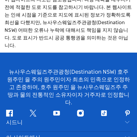
전에 적절한 도로 지도를 참고하시기 바랍니다. 본 웹사이트
는 인쇄 시점을 기준으로 지도에 표시된 정보가 정확하도록
최선을 다했지만, 뉴사우스웨일즈주관광청(Destination
NSW) 어떠한 오류나 누락에 대해서도 책임을 지지 않습니
다. 도로 표시가 반드시 공공 통행권을 의미하는 것은 아닙
니다.
뉴사우스웨일즈주관광청(Destination NSW) 호주
원주민 을 주의 원주민이자 최초의 민족으로 인정하
고 존중하며, 호주 원주민 을 뉴사우스웨일즈주 주
땅과 물의 전통적인 소유자이자 거주자로 인정합니
다.
페
지
유
인
틱
핀
시드니
이
저
튜
스
톡
터
스
귀
브
타
레
문의하기