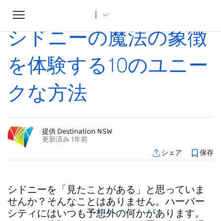
Toggle
ホーム
...
記事
シドニーの魔法の象徴を体験する10のユニークな方法
navigation
シドニーの魔法の象徴
を体験する10のユニー
クな方法
提供 Destination NSW
更新済み 1年前
シェア
保存
シドニーを「見たことがある」と思っていま
せんか？そんなことはありません。ハーバー
シティにはいつも予想外の何かがあります。