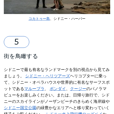
コカトゥー島
、シドニー・ハーバー
街を鳥瞰する
シドニーで最も有名なランドマークを別の視点から見てみ
ましょう。
シドニー・ヘリツアーズ
ヘリコプターに乗っ
て、シドニー・オペラハウスや世界的に有名なサーフスポ
ットである
マルーブラ
、
ボンダイ
、
クージー
のパノラマ
ビューをお楽しみください。または、
日帰り旅行で、
シド
ニーのスカイラインがノーザンビーチのきらめく海岸線や
シドニー国立公園
の緑豊かなエリアへと移り変わっていく