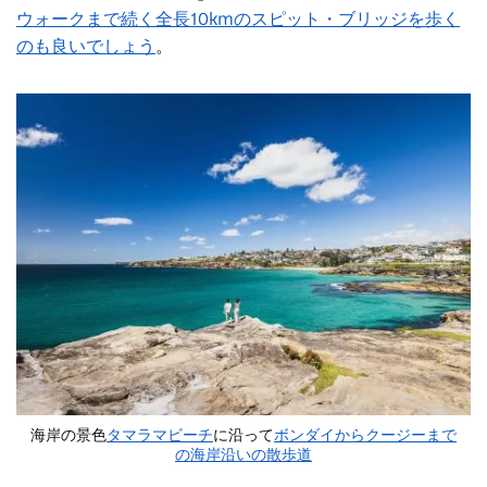
ウォークまで続く全長10kmのスピット・ブリッジを歩く
のも良いでしょう
。
海岸の景色
タマラマビーチ
に沿って
ボンダイからクージーまで
の海岸沿いの散歩道