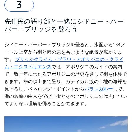
先住民の語り部と一緒にシドニー・ハー
バー・ブリッジを登ろう
シドニー・ハーバー・ブリッジを登ると、水面から134メ
ートル上空から街と港の息を呑むような絶景が広がりま
す。
ブリッジクライム・ブラワ・アボリジニの・クライ
ム・エクスペリエンス
では
、アボリジニのガイドの案内
で、数千年にわたるアボリジニの歴史を通して街を体験で
きます。橋の頂上まで登り、ガディガル族の土地の海岸を
見下ろし、ベネロング・ポイントから
バランガルー
まで、
港の名前の由来を学び
、街とそのアボリジニの歴史につい
てより深い理解を得ることができます。