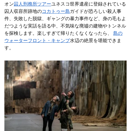
オン
囚人刑務所ツアー
ユネスコ世界遺産に登録されている
囚人収容所跡地の
コカトゥー島
ガイドが恐ろしい殺人事
件、失敗した脱獄、ギャングの暴力事件など、身の毛もよ
だつような実話を語る中、不気味な廃墟の建物やトンネル
を探検します。楽しすぎて帰りたくなくなったら、
島の
ウォーターフロント・キャンプ
水辺の絶景を堪能できま
す。