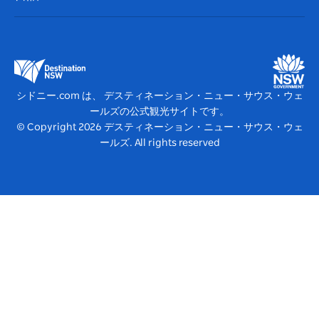
ビジネスを登録する
デスティネーション・ニュー・サウス・ウェールズコー
宿泊施設
NSWでのビジネス
ポレート
ニューサウスウェールズ州の教育
ビジネスイベント NSW
デスティネーション・ニュー・サウス・ウェールズメデ
シドニー.com は、 デスティネーション・ニュー・サウス・ウェ
ィアセンター
ールズの公式観光サイトです。
ビビッド・シドニー
© Copyright
2026
デスティネーション・ニュー・サウス・ウェ
ールズ. All rights reserved