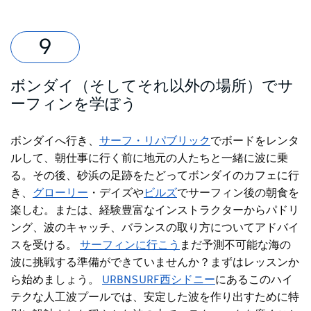
ボンダイ（そしてそれ以外の場所）でサ
ーフィンを学ぼう
ボンダイへ行き、
サーフ・リパブリック
でボードをレンタ
ルして
、朝仕事に行く前に地元の人たちと一緒に波に乗
る。その後、砂浜の足跡をたどってボンダイのカフェに行
き、
グローリー
・デイズ
や
ビルズ
でサーフィン後の朝食を
楽しむ
。または、経験豊富なインストラクターからパドリ
ング、波のキャッチ、バランスの取り方についてアドバイ
スを受ける。
サーフィンに行こう
まだ予測不可​​能な海の
波に挑戦する準備ができていませんか？まずはレッスンか
ら始めましょう。
URBNSURF
西シドニー
にある
このハイ
テクな人工波プールでは、安定した波を作り出すために特