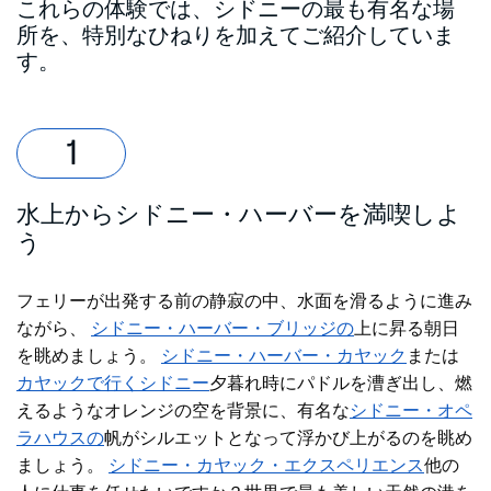
これらの体験では、シドニーの最も有名な場
所を、特別なひねりを加えてご紹介していま
す。
水上からシドニー・ハーバーを満喫しよ
う
フェリーが出発する前の静寂の中、
水面を滑るように進み
ながら、
シドニー・ハーバー・ブリッジの
上に昇る朝日
を眺めましょう。
シドニー・ハーバー・カヤック
または
カヤックで行くシドニー
夕暮れ時にパドルを漕ぎ出し、
燃
えるようなオレンジの空を背景に、
有名な
シドニー・オペ
ラハウスの
帆がシルエットとなって浮かび上がるのを眺め
ましょう。
シドニー・カヤック・エクスペリエンス
他の