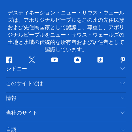
デスティネーション・ニュー・サウス・ウェール
ズは、アボリジナルピープルをこの州の先住民族
および先住民国家として認識し、尊重し、アボリ
ジナルピープルをニュー・サウス・ウェールズの
土地と水域の伝統的な所有者および居住者として
認識しています。
フ
ツ
ユ
イ
テ
ピ
シドニー
ェ
イ
ー
ン
ィ
ン
イ
ッ
チ
ス
ッ
タ
お問い合わせ
このサイトでは
ス
タ
ュ
タ
ク
レ
免責事項
ブ
ー
ー
グ
ト
ス
目的地
情報
ッ
ブ
ラ
ッ
ト
プライバシー
やるべきこと
ク
ム
ク
旅行情報
当社のサイト
クッキーに関する通知
ニューサウスウェールズ州のロードトリップ
アクセシブルシドニー
利用規約
VisitNSW.com
イベント
言語