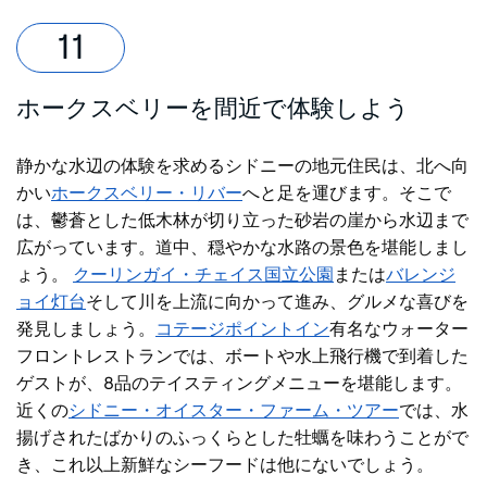
ホークスベリーを間近で体験しよう
静かな水辺の体験を求めるシドニーの地元住民は、北へ向
かい
ホークスベリー・リバー
へと足を運びます。そこで
は、鬱蒼とした低木林が切り立った砂岩の崖から水辺まで
広がっています。道中、穏やかな水路の景色を堪能しまし
ょう。
クーリンガイ・チェイス国立公園
または
バレンジ
ョイ灯台
そして川を上流に向かって進み、グルメな喜びを
発見しましょう。
コテージポイントイン
有名なウォーター
フロントレストランでは、ボートや水上飛行機で到着した
ゲストが、8品のテイスティングメニューを堪能します。
近くの
シドニー・オイスター・ファーム・ツアー
では、水
揚げされたばかりのふっくらとした牡蠣を味わうことがで
き、これ以上新鮮なシーフードは他にないでしょう。