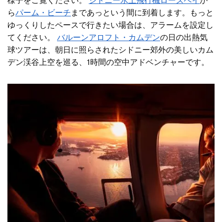
様子をご覧ください。
シドニー水上飛行機
ローズベイ
か
ら
パーム・ビーチ
まで
あっという間に到着します
。もっと
ゆっくりしたペースで行きたい場合は、アラームを設定し
てください。
バルーンアロフト・カムデン
の日の出熱気
球ツアーは、朝日に照らされたシドニー郊外の美しいカム
デン渓谷上空を巡る、1時間の空中アドベンチャーです。