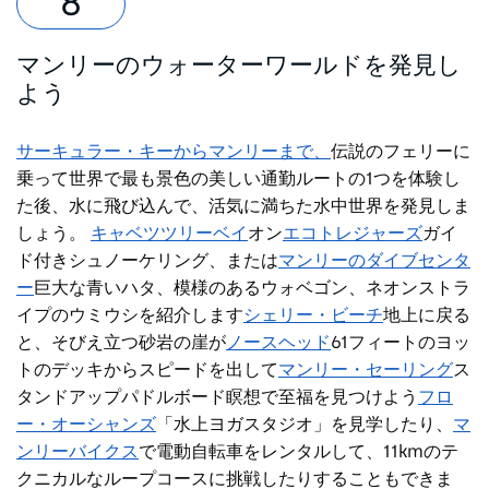
マンリーのウォーターワールドを発見し
よう
サーキュラー・キーからマンリーまで、
伝説のフェリーに
乗って世界で最も景色の美しい通勤ルートの1つを体験し
た後
、水に飛び込んで、活気に満ちた水中世界を発見しま
しょう。
キャベツツリーベイ
オン
エコトレジャーズ
ガイ
ド付きシュノーケリング、または
マンリーのダイブセンタ
ー
巨大な青いハタ、模様のあるウォベゴン、ネオンストラ
イプのウミウシを紹介します
シェリー・ビーチ
地上に戻る
と、そびえ立つ砂岩の崖が
ノースヘッド
61フィートのヨッ
トのデッキからスピードを出して
マンリー・セーリング
ス
タンドアップパドルボード瞑想で至福を見つけよう
フロ
ー・オーシャンズ
「水上ヨガスタジオ」を見学したり、
マ
ンリーバイクス
で電動自転車をレンタルして
、11kmのテ
クニカルなループコースに挑戦したりすることもできま