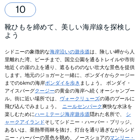
靴ひもを締めて、美しい海岸線を探検し
よう
シドニーの象徴的な
海岸沿いの遊歩道
は、険しい岬から人
里離れた湾、ビーチまで、国立公園を通るトレイルや市街
地近くの崖の上を通り、遮るもののない壮大な景色を提供
します。地元のジョガーと一緒に、ボンダイからクージー
までの6kmの
海岸
ボンダイを歩き
ましょう。
ボンダイ・
アイスバーグ
クージー
の黄金の海岸へ続くオーシャンプー
ル
。街に近い場所では、
ヴォークリューズ
の港のプールに
飛び込んでみましょう。
ニールセンパーク
爽快な水泳を
楽しむために
ハーミテージ海岸遊歩道
隠れた名所で、
シ
ャークアイランド
そしてシドニー・ハーバー・ブリッジ。
あるいは、亜熱帯雨林を抜け、灯台を通り過ぎながらシド
ニー・ハーバーの景色を眺め、
ノースショアの
マンリー・