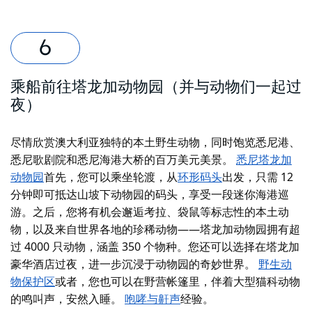
乘船前往塔龙加动物园（并与动物们一起过
夜）
尽情欣赏澳大利亚独特的本土野生动物，同时饱览悉尼港、
悉尼歌剧院和悉尼海港大桥的百万美元美景。
悉尼塔龙加
动物园
首先，您可以乘坐轮渡，从
环形码头
出发，只需 12
分钟
即可抵达山坡下动物园的码头，享受一段迷你海港巡
游。之后，您将有机会邂逅考拉、袋鼠等标志性的本土动
物，以及来自世界各地的珍稀动物——塔龙加动物园拥有超
过 4000 只动物，涵盖 350 个物种。您还可以选择在塔龙加
豪华酒店过夜，进一步沉浸于动物园的奇妙世界。
野生动
物保护区
或者，您也可以在野营帐篷里，伴着大型猫科动物
的鸣叫声，安然入睡。
咆哮与鼾声
经验。