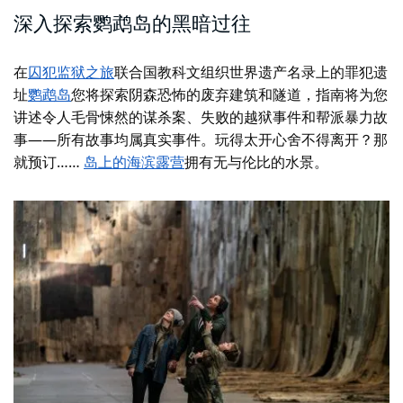
深入探索鹦鹉岛的黑暗过往
在
囚犯监狱之旅
联合国教科文组织世界遗产名录上的罪犯遗
址
鹦鹉岛
您将探索阴森恐怖的废弃建筑和隧道，指南将为您
讲述令人毛骨悚然的谋杀案、失败的越狱事件和帮派暴力故
事——所有故事均属真实事件。玩得太开心舍不得离开？那
就预订……
岛上的海滨露营
拥有无与伦比的水景。