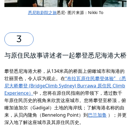
悉尼歌剧院之旅
悉尼- 图片来源：Nikki To
与原住民故事讲述者一起攀登悉尼海港大桥
攀登悉尼海港大桥，从134米高的桥面上俯瞰城市和海港的
壮丽景色，令人叹为观止。在
“布拉瓦原住民攀登体验” （悉
尼大桥攀登 (BridgeClimb Sydney) Burrawa 原住民 Climb
Experience）
中
，您将在原住民指南的带领下，透过数千
年原住民历史的视角来欣赏这座城市。您将攀登至桥顶，俯
瞰加迪加尔（Gadigal）土地的海岸线；了解海港名称的由
来，从贝内隆角（Bennelong Point）到
巴兰加鲁
）；并更
深入地了解这座城市及其原住民历史。