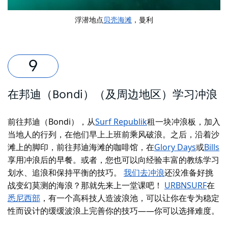
浮潜地点
贝壳海滩
，曼利
在邦迪（Bondi）（及周边地区）学习冲浪
前往邦迪（Bondi），从
Surf Republik
租一块冲浪板
，加入
当地人的行列，在他们早上上班前乘风破浪。之后，沿着沙
滩上的脚印，前往邦迪海滩的咖啡馆，在
Glory Days
或
Bills
享用冲浪后的早餐
。或者，您也可以向经验丰富的教练学习
划水、追浪和保持平衡的技巧。
我们去冲浪
还没准备好挑
战变幻莫测的海浪？那就先来上一堂课吧！
URBNSURF
在
悉尼西部
，有一个高科技人造波浪池，可以让你在专为稳定
性而设计的缓缓波浪上完善你的技巧——你可以选择难度。