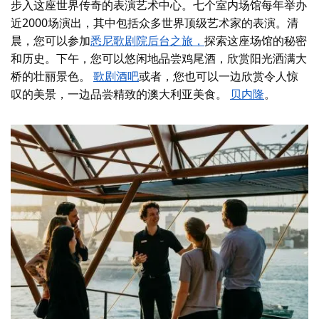
步入这座世界传奇的表演艺术中心。七个室内场馆每年举办
近2000场演出，其中包括众多世界顶级艺术家的表演。清
晨，您可以参加
悉尼歌剧院后台之旅，
探索这座场馆的秘密
和历史
。下午，您可以悠闲地品尝鸡尾酒，欣赏阳光洒满大
桥的壮丽景色。
歌剧酒吧
或者，您也可以一边欣赏令人惊
叹的美景，一边品尝精致的澳大利亚美食。
贝内隆
。