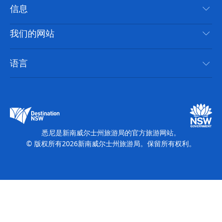
目的地
信息
隐私
推荐活动
旅行信息
Cookie 通知
我们的网站
新南威尔士州公路旅行
无障碍悉尼
使用条款
VisitNSW.com
活动
语言
列出您的业务
新南威尔士州旅游局企业网站
住宿
新南威尔士州的商业
新南威尔士州商务活动
新南威尔士州的教育
新南威尔士州旅游局媒体中心
缤纷悉尼灯光音乐节
悉尼是新南威尔士州旅游局的官方旅游网站。
© 版权所有
2026
新南威尔士州旅游局。保留所有权利。