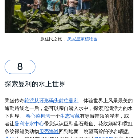
原住民之旅，
悉尼皇家植物园
探索曼利的水上世界
乘坐传奇
轮渡从环形码头前往曼利
，
体验世界上风景最美的
通勤路线之一后
，您可以亲自潜入水中，探索充满活力的水
下世界。
卷心菜树湾
一个
生态宝藏
有导游带领的浮潜，或
者让
曼利潜水中心
带您认识巨型蓝石斑鱼、花纹须鲨和霓虹
条纹裸鳃类动物
贝壳海滩
回到地面，眺望高耸的砂岩峭壁。