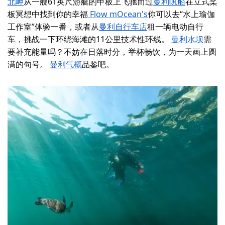
北岬
从一艘61英尺游艇的甲板上飞驰而过
曼利帆船
在立式桨
板冥想中找到你的幸福
Flow mOcean's
你可以去“水上瑜伽
工作室”体验一番，或者从
曼利自行车店
租一辆电动自行
车
，挑战一下环绕海滩的11公里技术性环线。
曼利水坝
需
要补充能量吗？不妨在日落时分，举杯畅饮，为一天画上圆
满的句号。
曼利气概
品鉴吧。