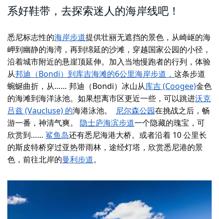
系好鞋带，去探索迷人的海岸线吧！
悉尼标志性的
海岸步道
提供壮丽无遮挡的景色，从崎岖的海
岬到幽静的海湾，再到绵延的沙滩，穿越国家公园的小径，
沿着城市附近的悬崖顶延伸。加入当地慢跑者的行列，体验
从
邦迪（Bondi）到库吉海滩的6公里海岸步道，
这条步道
蜿蜒曲折，从……
邦迪（Bondi）冰山
从
库吉 (Coogee)
金色
的海滩到海洋泳池
。如果想离市区更近一些，可以跳进
沃克
吕兹 (Vaucluse) 的
海港泳池。
尼尔森公园
在挑战之后，畅
游一番，神清气爽。
隐士庐海滨步道
一个隐藏的瑰宝，可
欣赏到……
鲨鱼岛
还有悉尼海港大桥。或者沿着 10 公里长
的斯皮特桥穿过亚热带雨林，途经灯塔，欣赏悉尼港的景
色，
前往北岸的
曼利步道
。