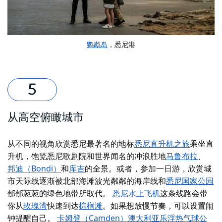
鹦鹉岛
，悉尼港
从高空俯瞰城市
从不同的视角欣赏悉尼最著名的地标
悉尼直升机之旅
乘坐直
升机，饱览悉尼歌剧院和世界闻名的冲浪胜地
马鲁布拉
、
邦迪（Bondi）
和
库吉
的全景。或者，
参加一日游，
欣赏城
市天际线逐渐被北部海滩波光粼粼的海岸线和
悉尼国家公园
郁郁葱葱的绿色地带所取代。
悉尼水上飞机
这条线路会带
你从
玫瑰湾
快速
到达
棕榈滩
。如果想放慢节奏，可以设置闹
钟提醒自己。
卡姆登（Camden）澳大利亚乐浮热气球公