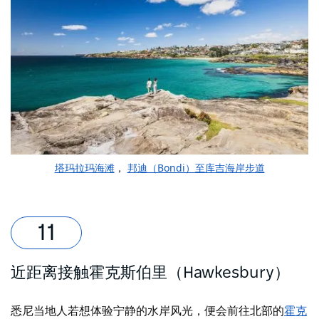
塔玛拉玛海滩
，
邦迪（Bondi）至库吉海岸步道
近距离接触霍克斯伯里（Hawkesbury）
悉尼当地人若想体验宁静的水岸风光，便会前往北部的
霍克