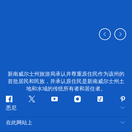
新南威尔士州旅游局承认并尊重原住民作为该州的
首批居民和民族，并承认原住民是新南威尔士州土
地和水域的传统所有者和居住者。
Facebook
叽
YouTube
Instagram
抖
Pint
悉尼
叽
音
喳
联系我们
在此网站上
喳
免责声明