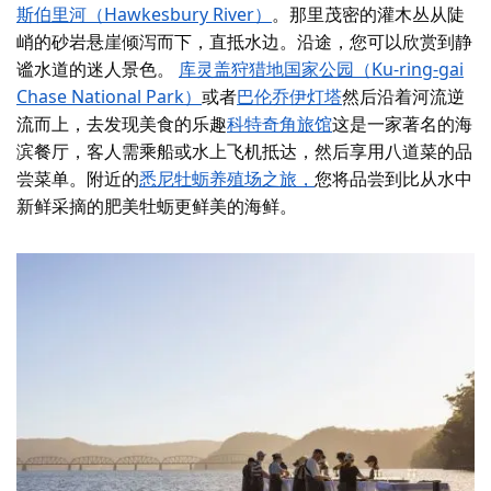
斯伯里河（Hawkesbury River）
。那里茂密的灌木丛从陡
峭的砂岩悬崖倾泻而下，直抵水边。沿途，您可以欣赏到静
谧水道的迷人景色。
库灵盖狩猎地国家公园（Ku-ring-gai
Chase National Park）
或者
巴伦乔伊灯塔
然后沿着河流逆
流而上，去发现美食的乐趣
科特奇角旅馆
这是一家著名的海
滨餐厅，客人需乘船或水上飞机抵达，然后享用八道菜的品
尝菜单。附近的
悉尼牡蛎养殖场之旅，
您将品尝到比从水中
新鲜采摘的肥美牡蛎更鲜美的海鲜。