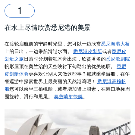
在水上尽情欣赏悉尼港的美景
在渡轮启航前的宁静时光里，您可以一边欣赏
悉尼海港大桥
上的日出，
一边乘船滑过水面。
悉尼港皮划艇
或者
悉尼皮
划艇之旅
日落时分划着独木舟出海，欣赏著名的
悉尼歌剧院
帆形屋顶在奥兰治的天空映衬下勾勒出的优美轮廓
。
悉尼
皮划艇体验
更喜欢让别人来做这些事？那就乘坐游船，在午
餐巡游中探索世界上最美丽的天然港湾吧！
悉尼港高桅帆
船
您可以乘坐三桅帆船，或者增加肾上腺素，在港口地标周
围旋转、滑行和甩尾。
奥兹喷射快艇
。