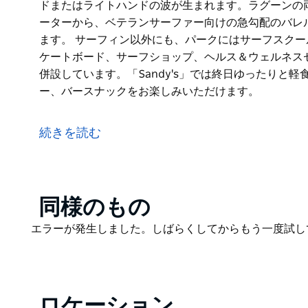
ドまたはライトハンドの波が生まれます。ラグーンの
ーターから、ベテランサーファー向けの急勾配のバレル
ます。 サーフィン以外にも、パークにはサーフスク
ケートボード、サーフショップ、ヘルス＆ウェルネス
併設しています。「Sandy's」では終日ゆったりと軽
ー、バースナックをお楽しみいただけます。
シドニー・オリンピック・パークに位置するURBNS
らゆるレベルのサーファーに安定した良質な波を提供し
続きを読む
設は、中央にラグーンが2つに分かれており、どちら
ドまたはライトハンドの波が生まれます。ラグーンの
ーターから、ベテランサーファー向けの急勾配のバレル
ます。
Product
同様のもの
サーフィン以外にも、パークにはサーフスクール、ブ
List
Product
エラーが発生しました。しばらくしてからもう一度試し
ード、サーフショップ、ヘルス＆ウェルネスセンター
List
います。「Sandy's」では終日ゆったりと軽食を、R
ナックをお楽しみいただけます。
ロケーション