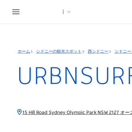
Toggle
navigation
ホーム
シドニーの観光スポット
西シドニー
シドニー
URBNSU
15 Hill Road Sydney Olympic Park NSW 212