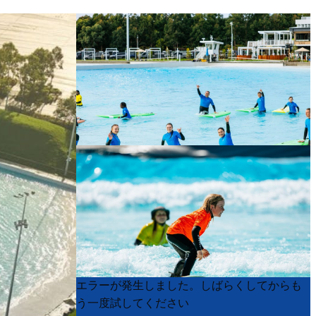
Product
Product
エラーが発生しました。しばらくしてからも
List
List
う一度試してください