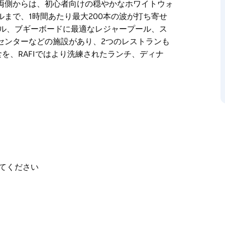
両側からは、初心者向けの穏やかなホワイトウォ
まで、1時間あたり最大200本の波が打ち寄せ
ール、ブギーボードに最適なレジャープール、ス
センターなどの施設があり、2つのレストランも
食を、RAFIではより洗練されたランチ、ディナ
URFは、シドニー初のアーバンサーフパークで、あ
ています。3.6ヘクタールの広さを誇るこの施
側からパドルアウトするかによって、レフトハン
両側からは、初心者向けの穏やかなホワイトウォ
まで、1時間あたり最大200本の波が打ち寄せ
ギーボードに最適なレジャープール、スケートボ
てください
などの施設があり、2つのレストランも併設して
AFIではより洗練されたランチ、ディナー、バース