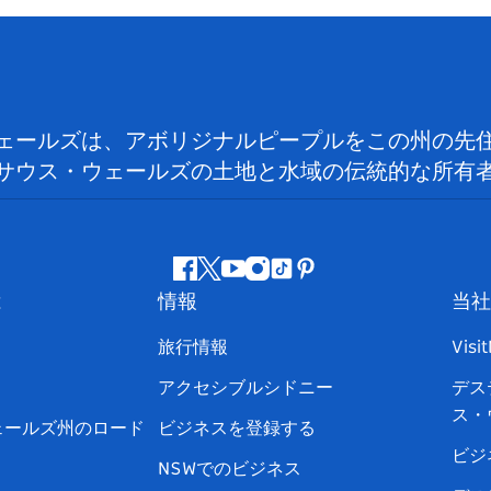
ェールズは、アボリジナルピープルをこの州の先
サウス・ウェールズの土地と水域の伝統的な所有
フ
ツ
ユ
イ
テ
ピ
は
情報
当社
ェ
イ
ー
ン
ィ
ン
イ
ッ
チ
ス
ッ
タ
旅行情報
Visi
ス
タ
ュ
タ
ク
レ
アクセシブルシドニー
デス
ブ
ー
ー
グ
ト
ス
ス・
ッ
ブ
ラ
ッ
ト
ェールズ州のロード
ビジネスを登録する
ク
ム
ク
ビジ
NSWでのビジネス