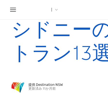
Toggle
navigation
ホーム
記事
シドニーのベストビーガンレストラン13選
シドニー
トラン13
提供 Destination NSW
更新済み 11か月前