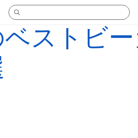
のベストビー
選