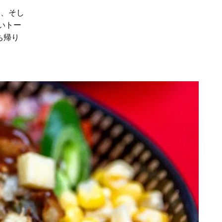
に、そし
いトー
ち帰り