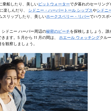
に乗船したり、美しい
ピットウォーター
で夕暮れのセーリングを
に楽しんだり
、
シドニー・ハーバートール シップス
や
シドニ
ムスリップしたり
、美しい
ホークスベリー・リバー
でハウスボ
、
シドニー ハーバー周辺の
秘密のビーチ
を探検しましょう
。誰
ます。5 月から 11 月の間は、
ホエール ウォッチング
クル
遊を観察しましょう。