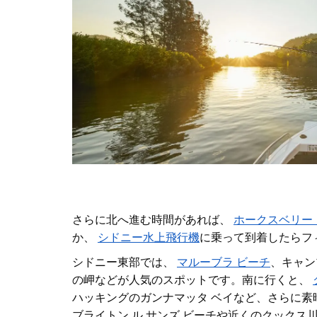
さらに北へ進む時間があれば、
ホークスベリー
か、
シドニー水上飛行機
に乗って
到着したらフ
シドニー東部では、
マルーブラ ビーチ
、キャン
の岬などが人気のスポットです。南に行くと、
ハッキングのガンナマッタ ベイなど、さらに素
ブライトン ル サンズ ビーチや近くのクックス