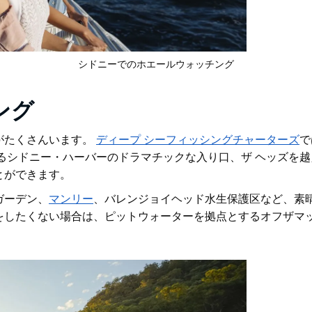
シドニーでのホエールウォッチング
ング
がたくさんいます。
ディープ シーフィッシングチャーターズ
で
るシドニー・ハーバーのドラマチックな入り口、ザ ヘッズを
とができます。
ガーデン、
マンリー
、バレンジョイヘッド水生保護区
など、
素
をしたくない場合は、ピットウォーターを拠点とするオフザマ