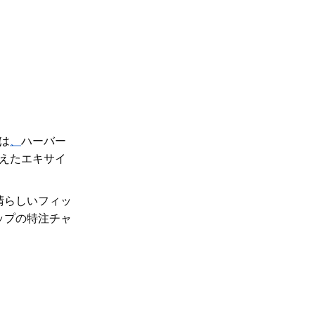
は
、
ハーバー
越えたエキサイ
晴らしいフィッ
ップの特注チャ