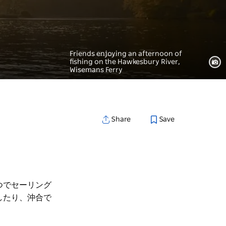
Friends enjoying an afternoon of
fishing on the Hawkesbury River,
Wisemans Ferry
Save
Share
つでセーリング
したり、沖合で