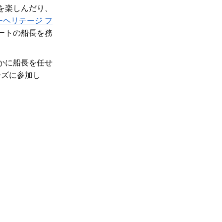
楽​​しんだり、
ーヘリテージ フ
ートの船長を務
かに船長を任せ
ーズに参加し