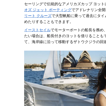
セーリングで伝統的なアメリカズカップ ヨット
オズ ジェット ボーティング
でアドレナリン全開
リート クルーズ
で大型帆船に乗って過去にタイ
めたりすることもでき
ます
。
イーストセイル
でモーターボートの船長を務め
たい場合は、船長付きのヨットを借りることもでき
て、海岸線に沿って移動するザトウクジラの回