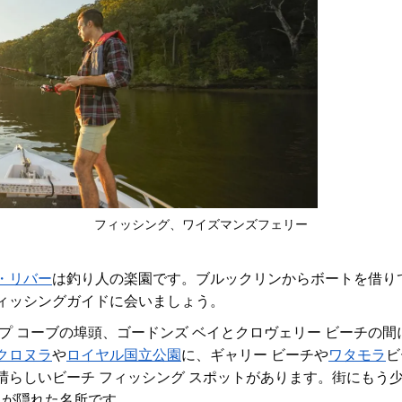
フィッシング、ワイズマンズフェリー
・リバー
は釣り人の楽園です。ブルックリンからボートを借り
ィッシングガイドに会いましょう。
プ コーブの埠頭、ゴードンズ ベイとクロヴェリー ビーチの
クロヌラ
や
ロイヤル国立公園
に
、ギャリー ビーチや
ワタモラ
ビ
晴らしいビーチ フィッシング スポットがあります。街にもう
川が隠れた名所です。