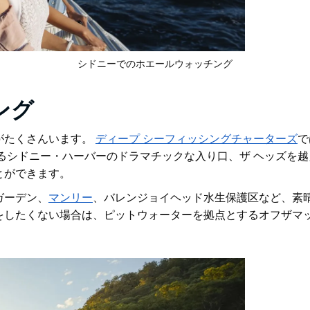
シドニーでのホエールウォッチング
ング
がたくさんいます。
ディープ シーフィッシングチャーターズ
で
るシドニー・ハーバーのドラマチックな入り口、ザ ヘッズを
とができます。
ガーデン、
マンリー
、バレンジョイヘッド水生保護区
など、
素
をしたくない場合は、ピットウォーターを拠点とするオフザマ