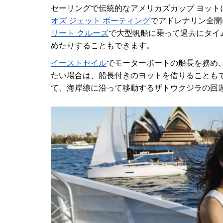
セーリングで伝統的なアメリカズカップ ヨット
オズ ジェット ボーティング
でアドレナリン全開
リート クルーズ
で大型帆船に乗って過去にタイ
めたりすることもでき
ます
。
イーストセイル
でモーターボートの船長を務め
たい場合は、船長付きのヨットを借りることもでき
て、海岸線に沿って移動するザトウクジラの回