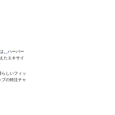
は
、
ハーバー
越えたエキサイ
晴らしいフィッ
ップの特注チャ