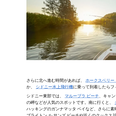
さらに北へ進む時間があれば、
ホークスベリー
か、
シドニー水上飛行機
に乗って
到着したらフ
シドニー東部では、
マルーブラ ビーチ
、キャン
の岬などが人気のスポットです。南に行くと、
ハッキングのガンナマッタ ベイなど、さらに素
ブライトン ル サンズ ビーチや近くのクックス