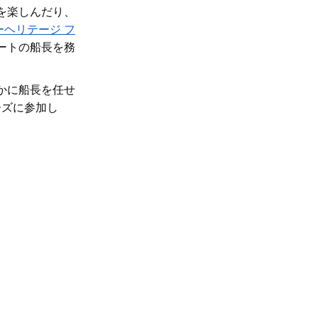
楽​​しんだり、
ーヘリテージ フ
ートの船長を務
かに船長を任せ
ーズに参加し