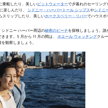
に乗船したり、美しい
ピットウォーター
で夕暮れのセーリングを
に楽しんだり
、
シドニー・ハーバートール シップス
や
シドニ
ムスリップしたり
、美しい
ホークスベリー・リバー
でハウスボ
、
シドニー ハーバー周辺の
秘密のビーチ
を探検しましょう
。誰
ます。5 月から 11 月の間は、
ホエール ウォッチング
クル
遊を観察しましょう。