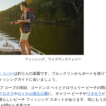
フィッシング、ワイズマンズフェリー
・リバー
は釣り人の楽園です。ブルックリンからボートを借り
ィッシングガイドに会いましょう。
プ コーブの埠頭、ゴードンズ ベイとクロヴェリー ビーチの
クロヌラ
や
ロイヤル国立公園
に
、ギャリー ビーチや
ワタモラ
ビ
晴らしいビーチ フィッシング スポットがあります。街にもう
川が隠れた名所です。