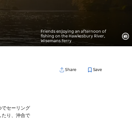
Friends enjoying an afternoon of
fishing on the Hawkesbury River,
Wisemans Ferry
Save
Share
つでセーリング
したり、沖合で