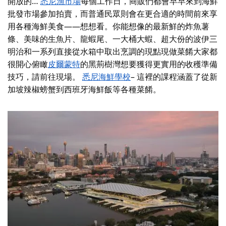
開放的…
悉尼漁市場
每個工作日，商販們都會早早來到海鮮
批發市場參加拍賣，而普通民眾則會在更合適的時間前來享
用各種海鮮美食——想想看。你能想像的最新鮮的炸魚薯
條、美味的生魚片、龍蝦尾、一大桶大蝦、超大份的波伊三
明治和一系列直接從水箱中取出烹調的現點現做菜餚大家都
很開心俯瞰
皮爾蒙特
的黑荊樹灣想要獲得更實用的收穫準備
技巧，請前往現場。
悉尼海鮮學校
– 這裡的課程涵蓋了從新
加坡辣椒螃蟹到西班牙海鮮飯等各種菜餚。