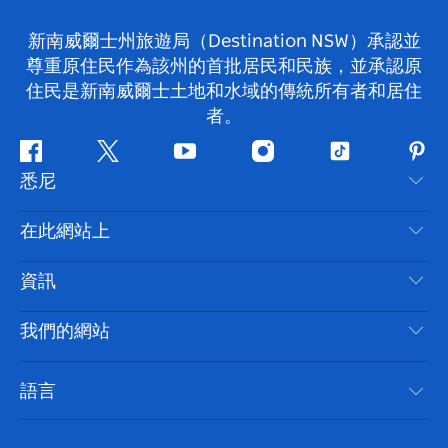
新南威爾士州旅遊局（Destination NSW）承認並
尊重原住民作為該州的首批居民和民族，並承認原
住民是新南威爾士土地和水域的傳統所有者和居住
者。
Facebook
嘰
Youtube
Instagram
抖
Pint
悉尼
嘰
音
喳
聯絡我們
在此網站上
喳
免責聲明
目的地
資訊
隱私
要做的事情
旅行資訊
Cookie 通知
我們的網站
新南威爾斯州公路旅行
無障礙悉尼
使用條款
VisitNSW.com
活動
語言
列出您的業務
新南威爾士州旅遊局（Destination NSW）企業網站​
住宿
新南威爾斯的商業
新南威爾士州商務活動