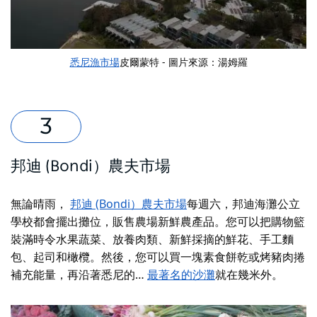
悉尼漁市場
皮爾蒙特 - 圖片來源：湯姆羅
邦迪 (Bondi）農夫市場
無論晴雨，
邦迪 (Bondi）農夫市場
每週六，邦迪海灘公立
學校都會擺出攤位，販售農場新鮮農產品。您可以把購物籃
裝滿時令水果蔬菜、放養肉類、新鮮採摘的鮮花、手工麵
包、起司和橄欖。然後，您可以買一塊素食餅乾或烤豬肉捲
補充能量，再沿著悉尼的…
最著名的沙灘
就在幾米外。