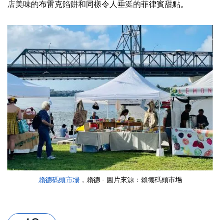
店美味的布雷克餡餅和同樣令人垂涎的菲律賓甜點。
賴德碼頭市場
，賴德 - 圖片來源：賴德碼頭市場