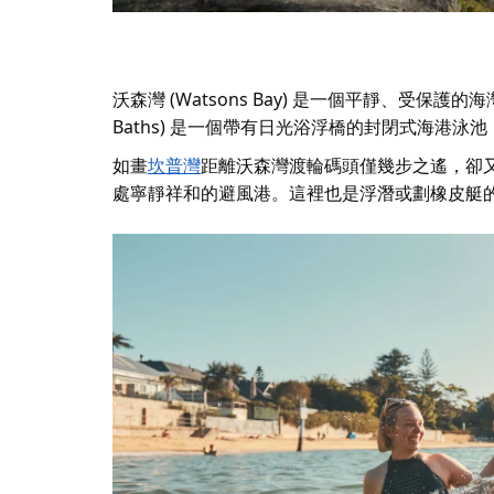
沃森灣 (Watsons Bay) 是一個平靜、受
Baths) 是一個帶有日光浴浮橋的封閉式海港泳
如畫
坎普灣
距離沃森灣渡輪碼頭僅幾步之遙，卻
處寧靜祥和的避風港。這裡也是浮潛或劃橡皮艇