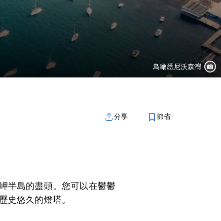
鳥瞰悉尼沃森灣
節省
分享
岬
半島
的盡頭
。
您
可以在鬱鬱
歷史悠久的燈塔。