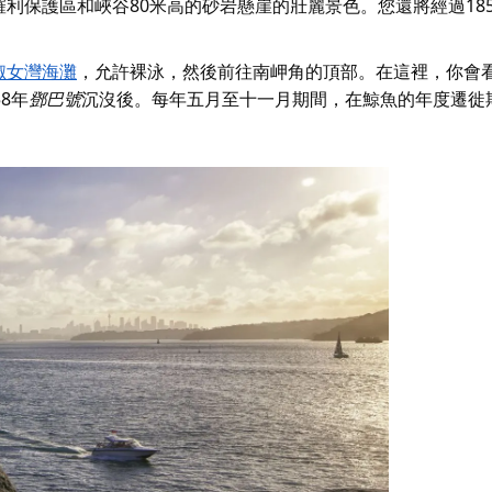
利保護區和峽谷80米高的砂岩懸崖的壯麗景色。您還將
經過18
淑女灣海灘
，允許裸泳，然後前往南岬角的頂部。在這裡，你會
58年
鄧巴號
沉沒後。每年五月至十一月期間，在鯨魚的年度遷徙