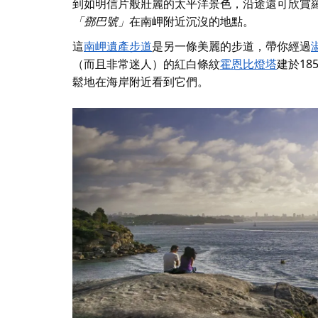
到如明信片般壯麗的太平洋景色，沿途還可欣賞羅
「鄧巴號」
在南岬附近沉沒的地點。
這
南岬遺產步道
是另一條美麗的步道，帶你經過
（而且非常迷人）的紅白條紋
霍恩比燈塔
建於18
鬆地在海岸附近看到它們。