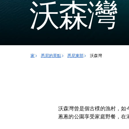
沃森灣
家
悉尼的景點
悉尼東部
沃森灣
沃森灣曾是個古樸的漁村，如
蔥蔥的公園享受家庭野餐，在