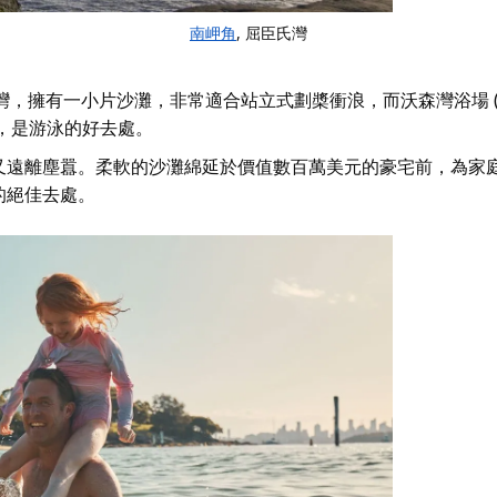
南岬角
, 屈臣氏灣
保護的海灣，擁有一小片沙灘，非常適合站立式劃槳衝浪，而
沃森灣浴場 (W
池，是游泳的好去處。
又遠離塵囂。柔軟的沙灘綿延於價值數百萬美元的豪宅前，為家
的絕佳去處。