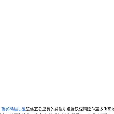
。
聯邦懸崖步道
這條五公里長的懸崖步道從沃森灣延伸至多佛高