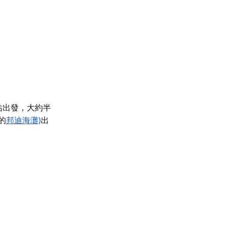
站出發，
大約半
的
邦迪海灘)
出