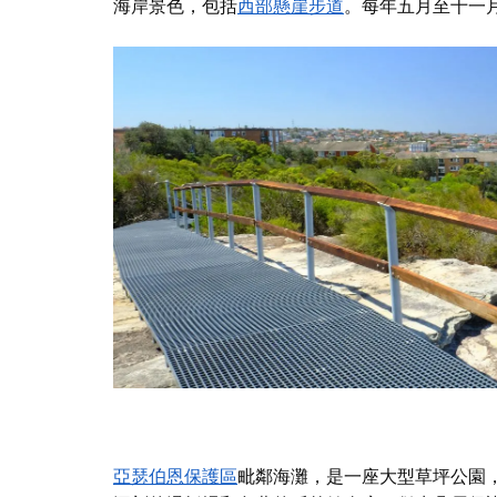
海岸景色，包括
西部懸崖步道
。每年五月至十一
亞瑟伯恩保護區
毗鄰海灘，是一座大型草坪公園