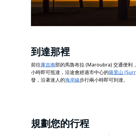
到達那裡
前往
庫吉南
部的馬魯布拉 (Maroubra) 交通
便利
小時即可抵達，沿途會經過市中心的
薩里山 (Surry 
發
，沿著迷人的
海岸線
步行兩小時即可
到達。
規劃您的行程