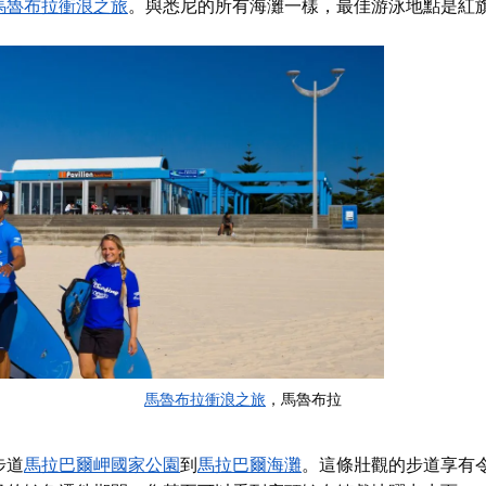
馬魯布拉衝浪之旅
。與悉尼的所有海灘一樣，最佳游泳地點是紅
馬魯布拉衝浪之旅
，
馬魯布拉
步道
馬拉巴爾岬國家公園
到
馬拉巴爾海灘
。
這條壯觀的步道享有