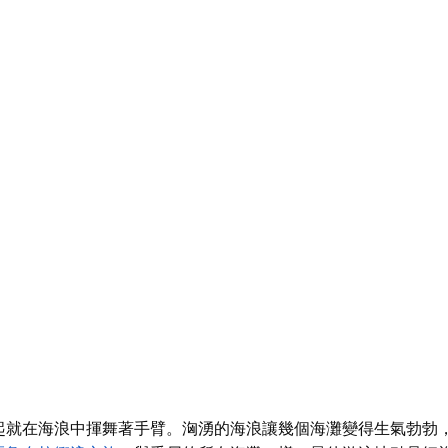
起就在海浪中揮舞著手臂。洶湧的海浪讓幾個海灘變得生氣勃勃