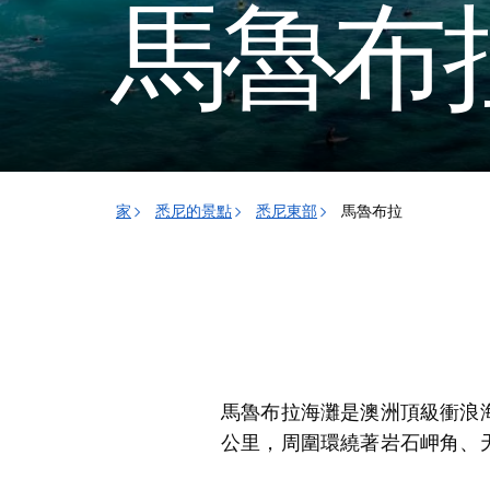
馬魯布
家
悉尼的景點
悉尼東部
馬魯布拉
馬魯布拉海灘是澳洲頂級衝浪
公里，周圍環繞著岩石岬角、