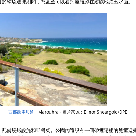
月的鯨魚遷徙期間，您甚至可以看到座頭鯨在嬉戲地躍出水面。
西部懸崖步道
，Maroubra - 圖片來源：Elinor Sheargold/DPE
，配備燒烤設施和野餐桌。公園內還設有一個帶遮陽棚的兒童遊