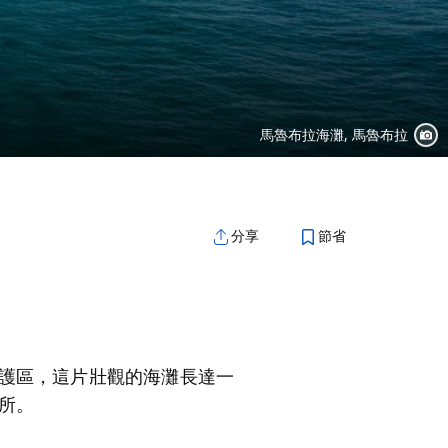
馬魯布拉海灘, 馬魯布拉
節省
分享
護區，這片壯觀的海灘長達一
所。