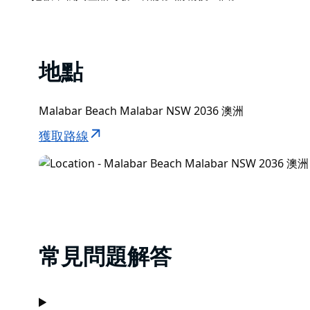
List
意，馬拉巴爾海灘沒有救生員巡邏。
一年中馬拉巴爾衝浪的最佳時間是秋季，最常見的是六月。
衝浪的海浪，而 19% 的時間海浪往往會被吹走。
地點
Malabar Beach Malabar NSW 2036 澳洲
獲取路線
常見問題解答