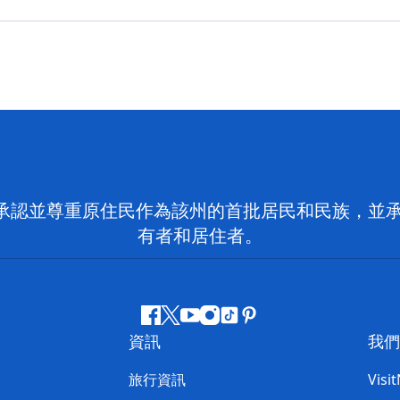
 NSW）承認並尊重原住民作為該州的首批居民和民族
有者和居住者。
Facebook
嘰
Youtube
Instagram
抖
Pinterest
資訊
我們
嘰
音
喳
旅行資訊
Visi
喳