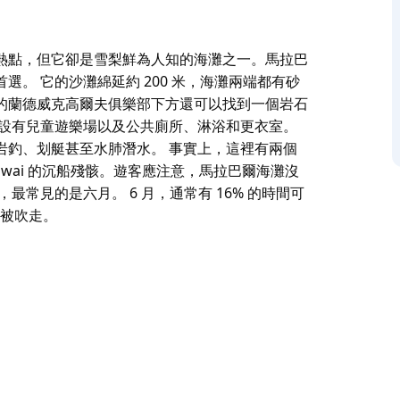
熱點，但它卻是雪梨鮮為人知的海灘之一。馬拉巴
。 它的沙灘綿延約 200 米，海灘兩端都有砂
的蘭德威克高爾夫俱樂部下方還可以找到一個岩石
，設有兒童遊樂場以及公共廁所、淋浴和更衣室。
岩釣、划艇甚至水肺潛水。 事實上，這裡有兩個
oolgwai 的沉船殘骸。遊客應注意，馬拉巴爾海灘沒
常見的是六月。 6 月，通常有 16% 的時間可
會被吹走。
熱點，但它卻是雪梨鮮為人知的海灘之一。馬拉巴
首選。
。您可以在海灘北端找到一個船坡道，在更南的蘭德威
兒童遊樂場以及公共廁所、淋浴和更衣室。馬拉巴
划艇甚至水肺潛水。
ar 和 SS Goolgwai 的沉船殘骸。遊客應注