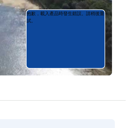
Product
Product
抱歉，載入產品時發生錯誤。請稍後重
List
List
試。