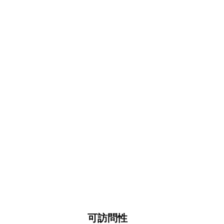
 6 月，通常有 16% 的時間可以看到乾淨的可
可訪問性