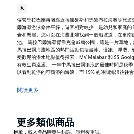
儘管馬拉巴爾海灘靠近拉彼魯斯和馬魯布拉海灘等旅遊
爾海灘游泳條件平靜，遊客相對較少，是幼兒和家庭的首選
岩和懸崖。您可以在海灘北端找到一個船坡道，在更南
池。 馬拉巴爾海灘背靠克倫威爾公園，這是一片草地
馬拉巴爾海灘地區的熱門活動包括游泳、慢跑、浮潛、
受歡迎的潛水地點值得探索：MV Malabar 和 SS G
有救生員巡邏。 一年中馬拉巴爾衝浪的最佳時間是秋季，最
以看到乾淨的可衝浪的海浪，而 19% 的時間海浪往往
儘管馬拉巴爾海灘靠近拉彼魯斯和馬魯布拉海灘等旅遊
爾海灘游泳條件平靜，遊客相對較少，是幼兒和家庭的
閱讀更多
它的沙灘綿延約 200 米，海灘兩端都有砂岩和懸崖
克高爾夫俱樂部下方還可以找到一個岩石池。
馬拉巴爾海灘背靠克倫威爾公園，這是一片草地，設有
Product
更多類似商品
爾海灘地區的熱門活動包括游泳、慢跑、浮潛、岩釣、
List
Product
抱歉，載入產品時發生錯誤。請稍後重試。
事實上，這裡有兩個受歡迎的潛水地點值得探索：MV Malab