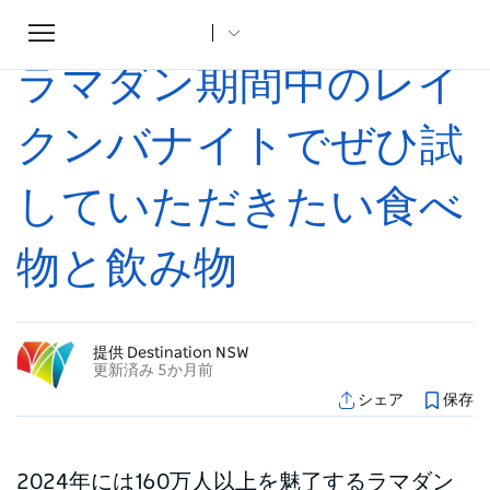
Toggle
ホーム
...
記事
ラマダン期間中のレイクンバナイトでぜひ試していただきたい食べ物と飲み物
navigation
ラマダン期間中のレイ
クンバナイトでぜひ試
していただきたい食べ
物と飲み物
提供 Destination NSW
更新済み 5か月前
シェア
保存
2024年には160万人以上を魅了するラマダン