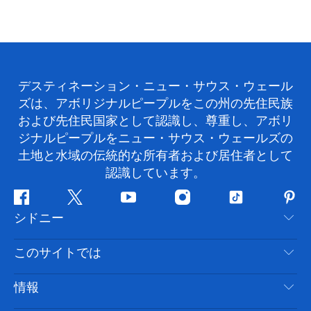
デスティネーション・ニュー・サウス・ウェール
ズは、アボリジナルピープルをこの州の先住民族
および先住民国家として認識し、尊重し、アボリ
ジナルピープルをニュー・サウス・ウェールズの
土地と水域の伝統的な所有者および居住者として
認識しています。
フ
ツ
ユ
イ
テ
ピ
シドニー
ェ
イ
ー
ン
ィ
ン
イ
ッ
チ
ス
ッ
タ
お問い合わせ
このサイトでは
ス
タ
ュ
タ
ク
レ
免責事項
ブ
ー
ー
グ
ト
ス
目的地
情報
ッ
ブ
ラ
ッ
ト
プライバシー
やるべきこと
ク
ム
ク