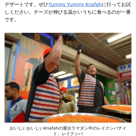
デザートです。ぜひ
Yummy Yummy Knafeh
に行ってお試
しください。チーズが伸びる温かいうちに食べるのが一番
です。
おいしいおいしいKnafehの屋台
ラマダン中のレイクンバナイ
ト
、レイクンバ