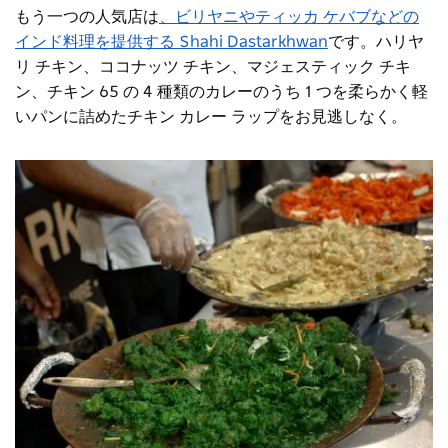
もう一つの人気店は
、ビリヤニやティッカ ケバブなどの
インド料理を提供する Shahi Dastarkhwan
です。ハリヤ
リ チキン、ココナッツ チキン、マジェスティック チキ
ン、チキン 65 の 4 種類のカレーのうち 1 つを柔らかく軽
いパンに詰めたチキン カレー ラップをお見逃しなく。