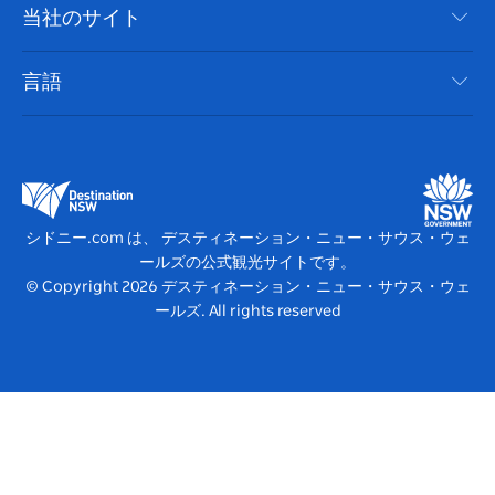
旅行情報
当社のサイト
クッキーに関する通知
ニューサウスウェールズ州のロードトリップ
アクセシブルシドニー
利用規約
VisitNSW.com
イベント
言語
ビジネスを登録する
デスティネーション・ニュー・サウス・ウェールズコー
宿泊施設
NSWでのビジネス
ポレート
ニューサウスウェールズ州の教育
ビジネスイベント NSW
デスティネーション・ニュー・サウス・ウェールズメデ
シドニー.com は、 デスティネーション・ニュー・サウス・ウェ
ィアセンター
ールズの公式観光サイトです。
ビビッド・シドニー
© Copyright
2026
デスティネーション・ニュー・サウス・ウェ
ールズ. All rights reserved