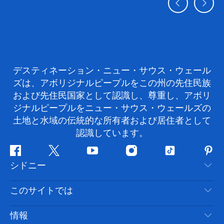
デスティネーション・ニュー・サウス・ウェール
ズは、アボリジナルピープルをこの州の先住民族
および先住民国家として認識し、尊重し、アボリ
ジナルピープルをニュー・サウス・ウェールズの
土地と水域の伝統的な所有者および居住者として
認識しています。
フ
ツ
ユ
イ
テ
ピ
シドニー
ェ
イ
ー
ン
ィ
ン
イ
ッ
チ
ス
ッ
タ
お問い合わせ
このサイトでは
ス
タ
ュ
タ
ク
レ
免責事項
ブ
ー
ー
グ
ト
ス
目的地
情報
ッ
ブ
ラ
ッ
ト
プライバシー