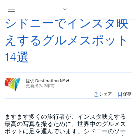
Toggle
ホーム
...
記事
シドニーでインスタ映えするグルメスポット14選
navigation
シドニーでインスタ映
えするグルメスポット
14選
提供 Destination NSW
更新済み 2年前
シェア
保存
ますます多くの旅行者が、インスタ映えする
最高の写真を撮るために、世界中のグルメス
ポットに足を運んでいます。シドニーのソー