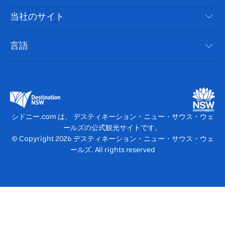
やるべきこと
ク
ム
ク
旅行情報
当社のサイト
クッキーに関する通知
ニューサウスウェールズ州のロードトリップ
アクセシブルシドニー
利用規約
VisitNSW.com
イベント
言語
ビジネスを登録する
デスティネーション・ニュー・サウス・ウェールズコー
宿泊施設
NSWでのビジネス
ポレート
ニューサウスウェールズ州の教育
ビジネスイベント NSW
デスティネーション・ニュー・サウス・ウェールズメデ
シドニー.com は、 デスティネーション・ニュー・サウス・ウェ
ィアセンター
ールズの公式観光サイトです。
ビビッド・シドニー
© Copyright
2026
デスティネーション・ニュー・サウス・ウェ
ールズ. All rights reserved