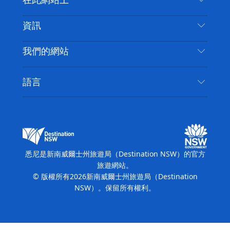
在此網站上
喳
免責聲明
目的地
資訊
隱私
要做的事情
旅行資訊
Cookie 通知
我們的網站
新南威爾斯州公路旅行
無障礙悉尼
使用條款
VisitNSW.com
活動
語言
列出您的業務
新南威爾士州旅遊局（Destination NSW）企業網
住宿
新南威爾斯的商業
站​
新南威爾斯的教育
新南威爾士州商務活動
新南威爾士州旅遊局（Destination NSW）媒體中
悉尼是新南威爾士州旅遊局（Destination NSW）的官方
心
旅遊網站。
繽紛悉尼燈光音樂節
© 版權所有
2026
新南威爾士州旅遊局（Destination
NSW）。保留所有權利。