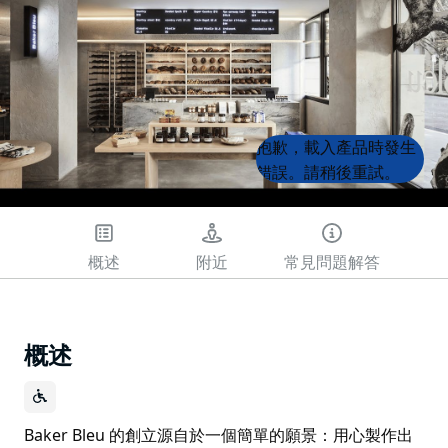
Product
Product
抱歉，載入產品時發生
List
List
錯誤。請稍後重試。
概述
附近
常見問題解答
概述
Baker Bleu 的創立源自於一個簡單的願景：用心製作出