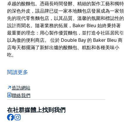
卓越的酸麵包。憑藉長時間發酵、精細的製作工藝和獨特
的深色外皮，該品牌已從一家本地麵包店發展成為一家領
先的現代零售麵包店，以其品質、溫馨的氛圍和標誌性的
設計而聞名。隨著業務的拓展，Baker Bleu 始終秉持著
最重要的理念：用心製作優質麵包，並打造令社區居民引
以為傲的便利商店。 位於 Double Bay 的 Baker Bleu 商
店每天都擺滿了新鮮出爐的酸麵包、糕點和各種美味小
吃。
Baker Bleu 的創立源自於一個簡單的願景：用心製作出
卓越的酸麵包。憑藉長時間發酵、精細的製作工藝和獨特
閱讀更多
的深色外皮，該品牌已從一家本地麵包店發展成為一家領
先的現代零售麵包店，以其品質、溫馨的氛圍和標誌性的
造訪網站
設計而聞名。隨著業務的拓展，Baker Bleu 始終秉持著
聯絡我們
最重要的理念：用心製作優質麵包，並打造令社區居民引
以為傲的便利商店。
在社群媒體上找到我們
Facebook
Instagram
位於 Double Bay 的 Baker Bleu 商店每天都擺滿了新鮮
出爐的酸麵包、糕點和各種美味小吃。