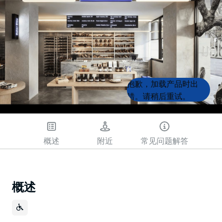
Product
Product
抱歉，加载产品时出
List
List
错。请稍后重试。
概述
附近
常见问题解答
概述