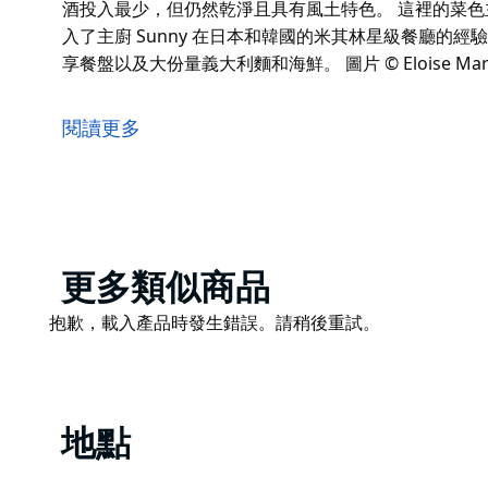
酒投入最少，但仍然乾淨且具有風土特色。 這裡的菜
入了主廚 Sunny 在日本和韓國的米其林星級餐廳的
享餐盤以及大份量義大利麵和海鮮。 圖片 © Eloise Martin
Where's Nick 成立於 2017 年，是一家位於 Marr
「尼克在哪裡」的目的是傳播團隊對有趣飲料的熱愛，
閱讀更多
喝的是什麼以及它來自哪裡。
Where's Nick 主要從永續和有機釀酒商採購原
有風土特色。
這裡的菜色主要受到地中海酒吧和小酒館的啟發，菜單也融
Product
更多類似商品
餐廳的經驗元素。菜單包括小點心、自製義式麵包、中
List
Product
抱歉，載入產品時發生錯誤。請稍後重試。
圖片 © Eloise Martin-Jones
List
地點