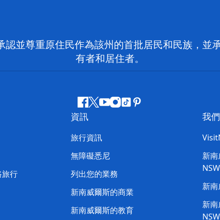
 NSW）承認並尊重原住民作為該州的首批居民和民族
有者和居住者。
Facebook
嘰
Youtube
Instagram
抖
Pinterest
資訊
我們
嘰
音
喳
旅行資訊
Visi
喳
無障礙悉尼
新南威
NS
路旅行
列出您的業務
新南
新南威爾斯的商業
新南威
新南威爾斯的教育
NS