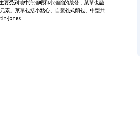
色主要受到地中海酒吧和小酒館的啟發，菜單也融
經驗元素。菜單包括小點心、自製義式麵包、中型共
-Jones
ickville 的商店和酒吧，由一群葡萄酒愛好者經營。
去除邪教酒精中的精英主義，並鼓勵人們思考他們
料，這些釀酒商生產的葡萄酒投入最少，但仍然乾淨且具
入了主廚 Sunny 在日本和韓國的米其林星級
型共享餐盤以及大份量義大利麵和海鮮。