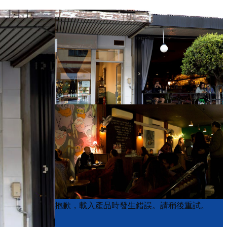
Product
Product
抱歉，載入產品時發生錯誤。請稍後重試。
List
List