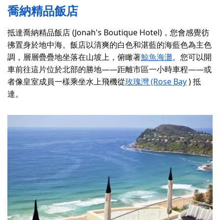
喬納精品飯店
抵達喬納精品飯店 (Jonah's Boutique Hotel)，您會感覺彷
彿置身於地中海。飯店以清爽的白色和湛藍的海藍色為主色
調，層層疊疊地坐落在山坡上，俯瞰著
鯨魚海灘
。您可以開
車前往這片位於北部的勝地——距離市區一小時車程——或
者像皇室成員一樣乘坐水上飛機從
玫瑰灣 (Rose Bay
) 抵
達。