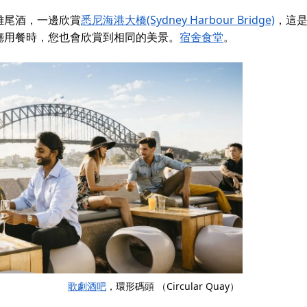
雞尾酒，一邊欣賞
悉尼海港大橋(Sydney Harbour Bridge)
，這
廳用餐時，您也會欣賞到相同的美景。
宿舍食堂
。
歌劇酒吧
，環形碼頭 （Circular Quay）