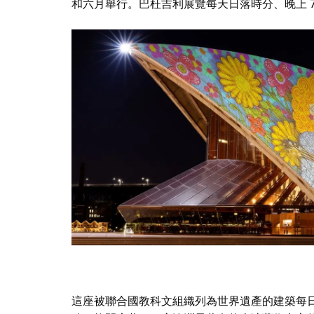
和
六月
舉行。
巴杜吉利
展覽每天日落時分、晚上 7
這座被聯合國教科文組織列為世界遺產的建築每