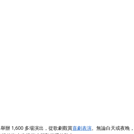
辦 1,600 多場演出，從
歌劇
觀賞
喜劇表演
。
無論白天或夜晚