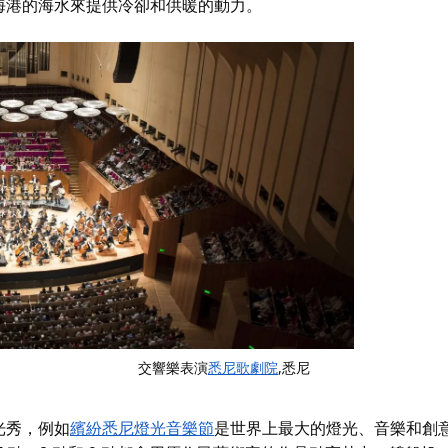
海港的海水來提供冷卻和供暖的動力。
交響樂表演
悉尼歌劇院
,悉尼
光秀，例如
繽紛悉尼燈光音樂節
是世界上最大的燈光、音樂和創