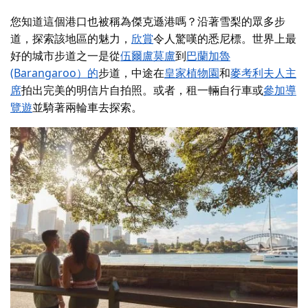
您知道這個港口也被稱為傑克遜港嗎？沿著雪梨的眾多步
道，探索該地區的魅力，
欣賞
令人驚嘆的悉尼標。世界上最
好的城市步道之一是從
伍爾盧莫盧
到
巴蘭加魯
(Barangaroo）的
步道，中途在
皇家植物園
和
麥考利夫人主
席
拍出完美的明信片自拍照。或者，租一輛自行車或
參加導
覽遊
並騎著兩輪車去探索。