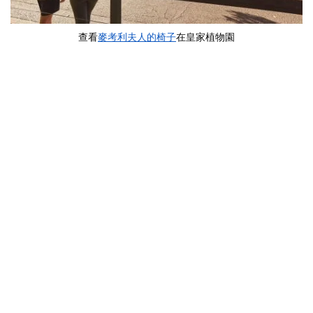
查看
麥考利夫人的椅子
在皇家植物園
發現本地野生動物
悉尼海港國家公園
，例如彩虹吸蜜鸚鵡和
深紅玫瑰鸚鵡。這裡也是「海岬」（The Heads）的所在
地，這些壯觀的砂岩懸崖位於港口恩瑞斯鎮（The
Entrance），守護著周圍的
港口島嶼
。
您應該列入願望清單的島嶼包括
鸚鵡島
，聯合國教科文組織
世界遺產澳洲囚犯遺址。
丹尼森堡 – 穆達瓦紐
的砂岩馬特
洛塔是澳洲獨一無二的塔。花園島是海軍博物館的所在地，
澳洲皇家海軍遺產中心
， 和
鯊魚島
是野餐的好地方。