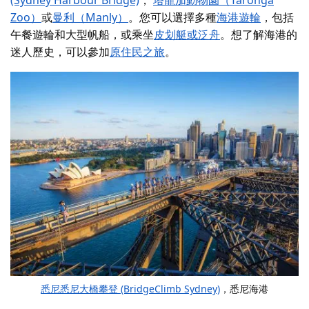
(Sydney Harbour Bridge)
，
塔龍加動物園（Taronga
Zoo）
或
曼利（Manly）
。您可以選擇多種
海港遊輪
，包括
午餐遊輪和大型帆船，或乘坐
皮划艇或泛舟
。想了解海港的
迷人歷史，可以參加
原住民之旅
。
悉尼悉尼大橋攀登 (BridgeClimb Sydney)
，悉尼海港