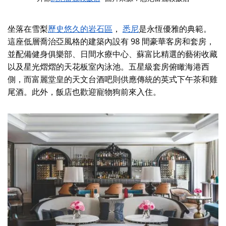
坐落在雪梨
歷史悠久的岩石區
，
悉尼
是永恆優雅的典範。
這座低層喬治亞風格的建築內設有 98 間豪華客房和套房，
並配備健身俱樂部、日間水療中心、蘇富比精選的藝術收藏
以及星光熠熠的天花板室內泳池。五星級套房俯瞰海港西
側，而富麗堂皇的天文台酒吧則供應傳統的英式下午茶和雞
尾酒。此外，飯店也歡迎寵物狗前來入住。