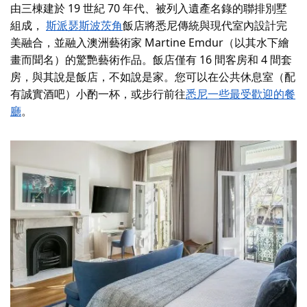
由三棟建於 19 世紀 70 年代、被列入遺產名錄的聯排別墅
組成，
斯派瑟斯波茨角
飯店將悉尼傳統與現代室內設計完
美融合，並融入澳洲藝術家 Martine Emdur（以其水下繪
畫而聞名）的驚艷藝術作品。飯店僅有 16 間客房和 4 間套
房，與其說是飯店，不如說是家。您可以在公共休息室（配
有誠實酒吧）小酌一杯，或步行前往
悉尼一些最受歡迎的餐
廳
。