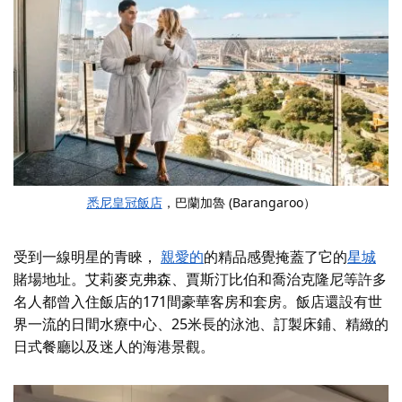
悉尼皇冠飯店
，巴蘭加魯 (Barangaroo）
受到一線明星的青睞，
親愛的
的
精品感覺掩蓋了它的
星城
賭場地址。艾莉麥克弗森、賈斯汀比伯和喬治克隆尼等許多
名人都曾入住飯店的171間豪華客房和套房。飯店還設有世
界一流的日間水療中心、25米長的泳池、訂製床鋪、精緻的
日式餐廳以及迷人的海港景觀。