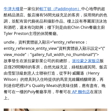
牛津大樓
是一家位於
帕丁頓（Paddington）
中心地帶的超
酷精品酒店
。飯店擁有56間光線充足的客房，採用簡約的色
調，並配有當代藝術品和攝影作品。樓上設有專屬屋頂泳池
和酒吧，週末有DJ助興；樓下則是由前Chin Chin餐廳主廚
Tyler Preston主理的休閒餐廳。
undle」資料實體嵌入顯示=“entity_reference：
entity_reference_entity_view”資料實體嵌入顯示設定=“{”
view_mode“：”gallery_full_width_no_thumbnail“}”>
故事發生在派拉蒙影業公司的前總部，
派拉蒙之家飯店
飯
店僅29間獨特的客房，自然光線充足，綠植點綴其間。飯店
由雪梨頂級創意人士聯袂打造，從亨利·威爾遜（Henry
Wilson）的燈具到入住時提供的馬里克維爾精釀啤酒，再
到迷你吧裡LP's Quality Meats的美味佳餚，應有盡有。晚
餐可在
一樓的Poly餐廳享用，早餐可在
AP 麵包店
在屋頂
上。