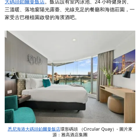
大碼頭鉑爾曼飯店
。飯店設有室內泳池、24 小時健身房、
三溫暖、落地窗陽光露臺、光線充足的餐廳和
海德莊園
，一
家受古巴種植園啟發的海濱酒吧。
悉尼海港大碼頭鉑爾曼飯店
環形碼頭 （Circular Quay）- 圖片來
源：雅高酒店集團