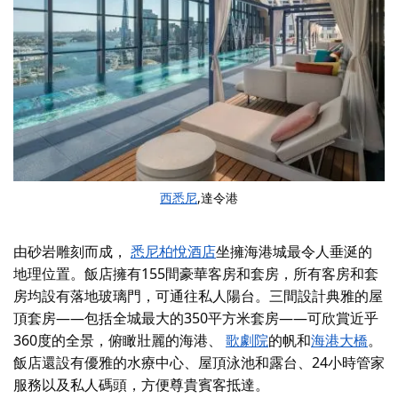
西悉尼
,達令港
由砂岩雕刻而成，
悉尼柏悅酒店
坐擁海港城最令人垂涎​​的
地理位置。飯店擁有155間豪華客房和套房，所有客房和套
房均設有落地玻璃門，可通往私人陽台。三間設計典雅的屋
頂套房——包括全城最大的350平方米套房——可欣賞近乎
360度的全景，俯瞰壯麗的海港、
歌劇院
的帆
和
海港大橋
。
飯店還設有優雅的水療中心、屋頂泳池和露台、24小時管家
服務以及私人碼頭，方便尊貴賓客抵達。