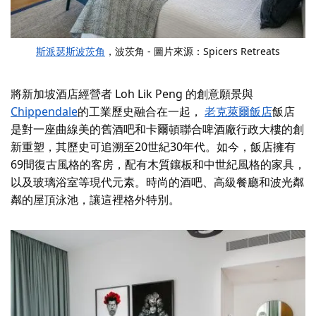
斯派瑟斯波茨角
，波茨角 - 圖片來源：Spicers Retreats
將新加坡酒店經營者 Loh Lik Peng 的創意願景與
Chippendale
的工業歷史融合在一起，
老克萊爾飯店
飯店
是對一座曲線美的舊酒吧和卡爾頓聯合啤酒廠行政大樓的創
新重塑，其歷史可追溯至20世紀30年代。如今，飯店擁有
69間復古風格的客房，配有木質鑲板和中世紀風格的家具，
以及玻璃浴室等現代元素。時尚的酒吧、高級餐廳和波光粼
粼的屋頂泳池，讓這裡格外特別。