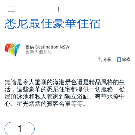
Toggle
家
文章
悉尼最佳豪華住宿
...
navigation
悉尼最佳豪華住宿
提供 Destination NSW
更新 5 個月前
分享
節省
無論是令人驚嘆的海港景色還是精品風格的生
活，這些豪華的悉尼住宅都提供一切服務，從
屋頂泳池和私人管家到獨立浴缸、奢華水療中
心、星光熠熠的賓客名單等等。