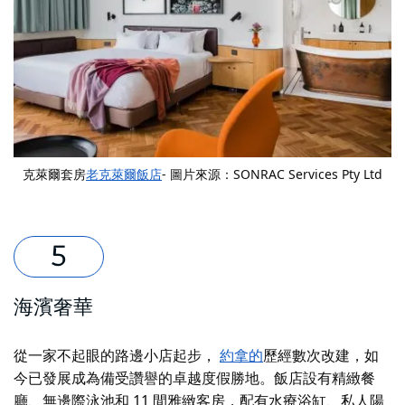
克萊爾套房
老克萊爾飯店
- 圖片來源：SONRAC Services Pty Ltd
海濱奢華
從一家不起眼的路邊小店起步，
約拿的
歷經數次改建，如
今已發展成為備受讚譽的卓越度假勝地。飯店設有精緻餐
廳、無邊際泳池和 11 間雅緻客房，配有水療浴缸、私人陽