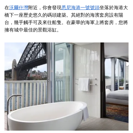
在
沃爾什灣
附近
，你會發現
悉尼海港一號號頭
坐落於海港大
橋下一座歷史悠久的碼頭建築。其絕對的海濱套房設有陽
台，幾乎觸手可及來往船隻。在豪華的海軍上將套房，您將
擁有城中最佳的景觀浴缸。