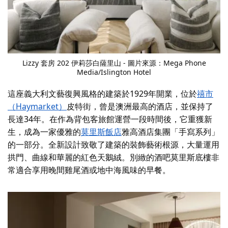
Lizzy 套房
202 伊莉莎白
薩里山 - 圖片來源：Mega Phone
Media/Islington Hotel
這座義大利文藝復興風格的建築於1929年開業，位於
禧市
（Haymarket）
皮特街
，曾是澳洲最高的酒店，並保持了
長達34年。在作為背包客旅館運營一段時間後，它重獲新
生，成為一家優雅的
莫里斯飯店
雅高酒店集團「手寫系列」
的一部分。全新設計致敬了建築的裝飾藝術根源，大量運用
拱門、曲線和華麗的紅色天鵝絨。別緻的
酒吧莫里斯
底樓非
常適合享用晚間雞尾酒或地中海風味的早餐。