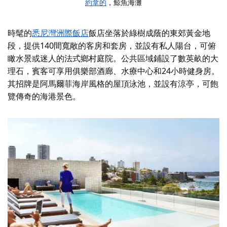
約拿的
，鯨魚海灘
時髦的
悉尼灣洲際飯店
飯店坐落於綠樹成蔭的東郊黃金地
段，提供140間寬敞的客房和套房，並設有私人陽台，可俯
瞰水景或迷人的法式鄉村庭院。公共區域鋪設了數英畝的大
理石，賓客可享用俱樂部酒廊、水療中心和24小時健身房。
其招牌是阿馬爾菲海岸風格的屋頂泳池，並設有涼亭，可飽
覽傳奇的海港景色。