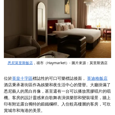
悉尼莫里斯飯店
，禧市（Haymarket）- 圖片來源：莫里斯酒店
位於
英皇十字區
標誌性的可口可樂標誌後面
，
英迪格飯店
酒店秉承著街區作為娛樂和夜生活中心的聲譽。大廳掛滿了
悉尼藝人的黑白肖像，甚至還有一台可以播放黑膠唱片的唱
機。客房的設計靈感來自歌舞表演俱樂部和變裝場景，牆上
印有附近露台獨特的鍛鐵欄桿。入住較高樓層的客房，可欣
賞城市和海港的美景。