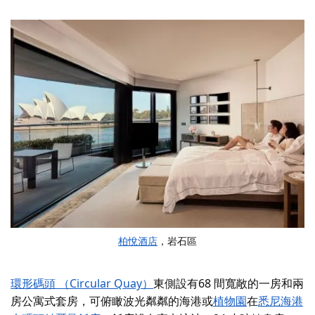
柏悅酒店
，岩石區
環形碼頭 （Circular Quay）
東側
設有
68 間寬敞的一房和兩
房公寓式套房，可俯瞰波光粼粼的海港或
植物園
在
悉尼海港