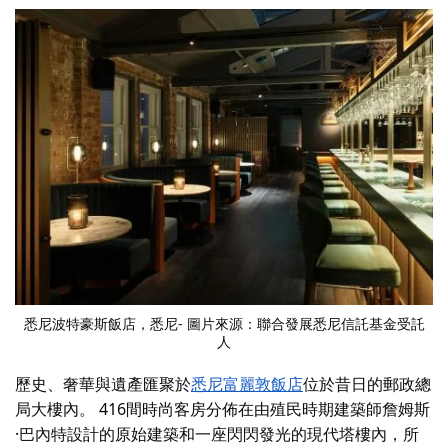
悉尼波特豪斯飯店
，悉尼- 圖片來源：聯合發展悉尼信託基金受託
人
歷史、奢華與遺產匯聚於
悉尼富麗敦飯店
位於昔日的郵政總
局大樓內。 416間時尚客房分佈在由殖民時期建築師詹姆斯
·巴內特設計的原始建築和一座閃閃發光的現代塔樓內，所