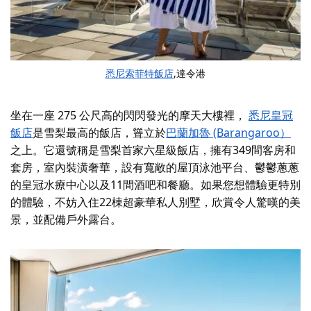
悉尼索菲特飯店
,達令港
坐在一座 275 公尺高的閃閃發光的摩天大樓裡，
悉尼皇冠
飯店
是雪梨最高的飯店，聳立於
巴蘭加魯 (Barangaroo）
之上
。它還號稱是雪梨首家六星級飯店，擁有349間客房和
套房，室內裝潢奢華，設有寬敞的屋頂泳池平台、鬱鬱蔥蔥
的皇冠水療中心以及11間酒吧和餐廳。如果您想體驗更特別
的體驗，不妨入住22棟超豪華私人別墅，欣賞令人驚嘆的美
景，並配備戶外露台。