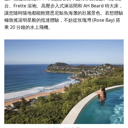
台、Frette 浴袍、高壓步入式淋浴間和 AH Beard 特大床，
讓您隨時隨地都能飽覽悉尼鯨魚海灘的壯麗景色。若想體驗
極致搖滾明星般的抵達體驗，不妨從玫瑰灣 (Rose Bay) 搭
乘 20 分鐘的水上飛機。