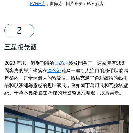
EVE飯店
，雷德芬 - 圖片來源：EVE 酒店
五星級景觀
2023 年末，備受期待的
西悉尼
終於開幕了。這家擁有588
間客房的飯店坐落在
達令港
邊緣一座引人注目的絲帶狀玻璃
建築內
，是全球最大的W飯店。飯店充滿了色彩繽紛的藝術
品和以澳洲為靈感的趣味家具，例如園丁鳥燈具和瓦拉塔壁
紙。千萬不要錯過在29樓的無邊際泳池暢遊，欣賞美景。