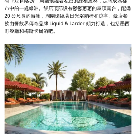
有 102 間客房，周圍環繞著私密的綠植叢林，定將成為都
市中的一處綠洲。飯店頂部設有鬱鬱蔥蔥的屋頂露台，配備
20 公尺長的游泳，周圍環繞著日光浴躺椅和涼亭。飯店餐
飲由餐飲界傳奇品牌 Liquid & Larder 傾力打造，包括墨西
哥餐廳和梅斯卡爾酒吧。