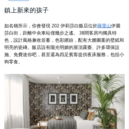
鎮上新來的孩子
如名稱所示，你會發現
202 伊莉莎白
飯店位於
薩里山
伊麗
莎白街
，距離中央車站僅幾步之遙。 38間客房均獨具特
色，設計風格兼收並蓄，色彩繽紛，配有大膽圖案的壁紙和
明亮的瓷磚。飯店設有陽光明媚的屋頂露臺、許多環保設
施、免費迷你吧，甚至還為四足賓客提供夜床服務，包括小
狗零食。