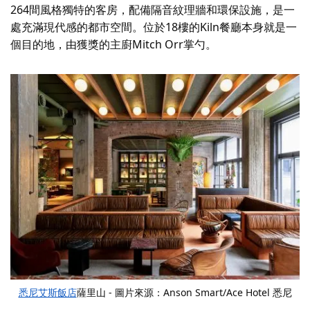
264間風格獨特的客房，配備隔音紋理牆和環保設施，是一
處充滿現代感的都市空間。位於18樓的Kiln餐廳本身就是一
個目的地，由獲獎的主廚Mitch Orr掌勺。
悉尼艾斯飯店
薩里山 - 圖片來源：Anson Smart/Ace Hotel 悉尼