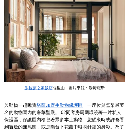
派拉蒙之家飯店
薩里山 - 圖片來源：湯姆羅斯
與動物一起睡覺
塔龍加野生動物保護區
，一座位於雪梨最著
名的動物園內的奢華聖殿。 62間客房周圍環繞著一片私人
保護區，保護區內棲息著眾多本土動物，您醒來時或許會看
到窗邊的無尾熊，或是陽台下花叢中嗅嗅針鼴的身影。為了