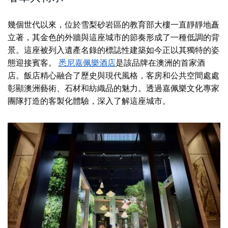
幾個世代以來，位於雪梨砂岩區的教育部大樓一直靜靜地矗
立著，其金色的外牆與這座城市的節奏形成了一種低調的背
景。這座被列入遺產名錄的標誌性建築如今正以其獨特的姿
態迎接賓客。
悉尼嘉佩樂酒店
是該品牌在澳洲的首家酒
店。飯店精心融合了歷史與現代風格，客房和公共空間處處
彰顯澳洲藝術、石材和紡織品的魅力。透過嘉佩樂文化專家
團隊打造的客製化體驗，深入了解這座城市。