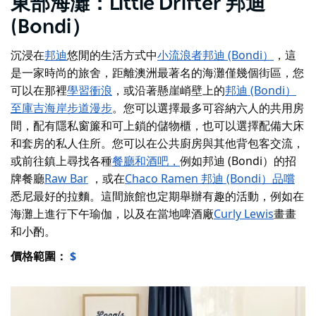
東部海灘：Little Drifter 邦迪
(Bondi）
沉浸在
邦迪
悠閒的生活方式中
小流浪者邦迪 (Bondi）
，這
是一家時尚的旅舍，距離澳洲最著名的海灘僅幾個街區，您
可以在那裡
學習衝浪
，或沿著懸崖峭壁上的
邦迪 (Bondi）
至庫吉海岸步道漫步
。您可以選擇最多可容納六人的共用房
間，配有隱私窗簾和可上鎖的儲物櫃，也可以選擇配備大床
和套房的私人住所。您可以在公共廚房與其他背包客交流，
或前往鎮上尋找各種
餐廳和酒吧，
例如邦迪 (Bondi）的招
牌餐廳
Raw Bar
，或在
Chaco Ramen 邦迪 (Bondi）品嚐
悉尼最好的拉麵。這間旅館也定期舉辦有趣的活動，例如在
海灘上進行下午瑜伽，以及在當地啤酒廠
Curly Lewis
畫畫
和小酌
。
價格範圍：
$