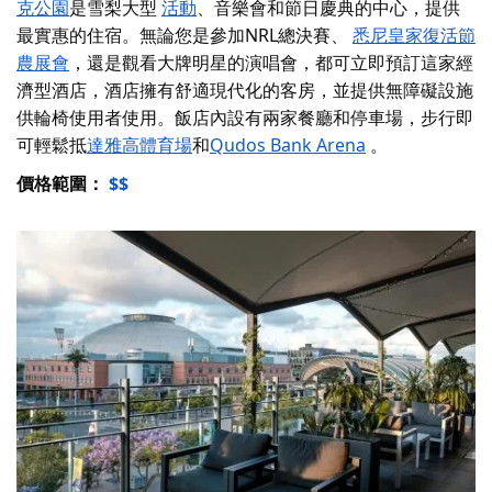
克公園
是
雪梨大型
活動
、音樂會和節日慶典的中心，
提供
最實惠的住宿
。無論您是參加NRL總決賽、
悉尼皇家復活節
農展會
，還是觀看大牌明星的演唱會，都可立即預訂這家經
濟型酒店，酒店擁有舒適現代化的客房，並提供無障礙設施
供輪椅使用者使用。飯店內設有兩家餐廳和停車場，步行即
可輕鬆抵
達雅高體育場
和
Qudos Bank Arena
。
價格範圍：
$$