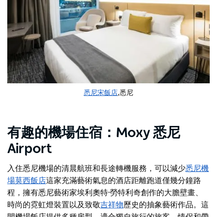
悉尼宋飯店
,悉尼
有趣的機場住宿：Moxy 悉尼
Airport
入住悉尼機場的清晨航班和長途轉機服務，可以減少
悉尼機
場莫西飯店
這家充滿藝術氣息的酒店距離跑道僅幾分鐘路
程，擁有悉尼藝術家埃利奧特·勞特利奇創作的大膽壁畫、
時尚的霓虹燈裝置以及致敬
吉祥物
歷史的抽象藝術作品。這
間機場飯店提供多種房型，適合獨自旅行的旅客、情侶和帶