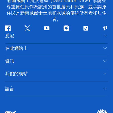
新南威爾士州旅遊局（Destination NSW）承認並
尊重原住民作為該州的首批居民和民族，並承認原
住民是新南威爾士土地和水域的傳統所有者和居住
者。
Facebook
嘰
Youtube
Instagram
抖
Pint
悉尼
嘰
音
喳
聯絡我們
在此網站上
喳
免責聲明
目的地
資訊
隱私
要做的事情
旅行資訊
Cookie 通知
我們的網站
新南威爾斯州公路旅行
無障礙悉尼
使用條款
VisitNSW.com
活動
語言
列出您的業務
新南威爾士州旅遊局（Destination NSW）企業網站​
住宿
新南威爾斯的商業
新南威爾士州商務活動
新南威爾斯的教育
新南威爾士州旅遊局（Destination NSW）媒體中心