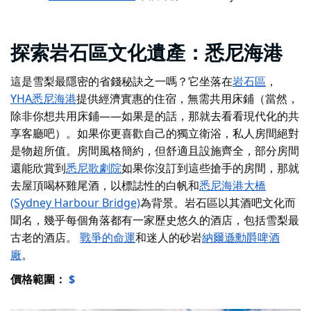
探索岩石區文化遺產：悉尼海港
這是雪梨最隱密的省錢秘訣之一嗎？它坐落在
岩石區
，
YHA悉尼海港
提供經濟實惠的住宿，無需共用床鋪（當然，
除非你想共用床鋪——如果是的話，那就去看看現代化的共
享客廳吧）。如果你更喜歡自己的獨立衛浴，私人房間絕對
是物超所值。房間風格簡約，但舒適且設施齊全，部分房間
還能欣賞到
悉尼歌劇院
如果你沒訂到這些搶手的房間，那就
去屋頂喝杯雞尾酒，以標誌性的白帆和
悉尼海港大橋
(Sydney Harbour Bridge)
為背景。岩石區以其酒吧文化而
聞名，幾乎每個角落都有一家歷史悠久的酒店，包括雪梨最
古老的酒店。
戰爭的命運
和迷人的砂岩
納爾遜勳爵啤酒
廠
。
價格範圍：
$