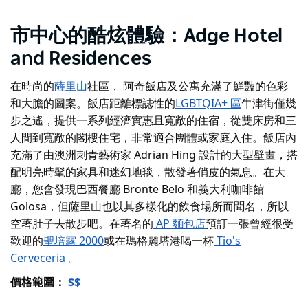
市中心的酷炫體驗：Adge Hotel
and Residences
在時尚的
薩里山
社區
，
阿奇飯店及公寓
充滿了鮮豔的色彩
和大膽的圖案。飯店距離標誌性的
LGBTQIA+ 區
牛津街
僅幾
步之遙
，提供一系列經濟實惠且寬敞的住宿，從雙床房和三
人間到寬敞的閣樓住宅，非常適合團體或家庭入住。飯店內
充滿了由澳洲刺青藝術家 Adrian Hing 設計的大型壁畫，搭
配明亮時髦的家具和迷幻地毯，散發著俏皮的氣息。在大
廳，您會發現巴西餐廳 Bronte Belo 和義大利咖啡館
Golosa，但薩里山也以其多樣化的飲食場所而聞名，所以
空著肚子去散步吧。在著名的
AP 麵包店
預訂一張曾經很受
歡迎的
聖培露 2000
或在瑪格麗塔港喝一杯
Tio's
Cerveceria
。
價格範圍：
$$