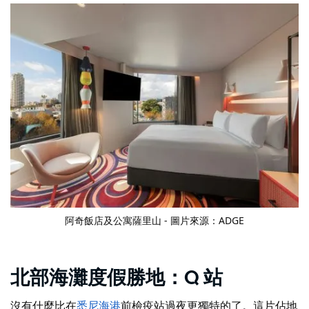
阿奇飯店及公寓
薩里山 - 圖片來源：ADGE
北部海灘度假勝地：Q 站
沒有什麼比在
悉尼海港
前檢疫站過夜更獨特的了
。這片佔地