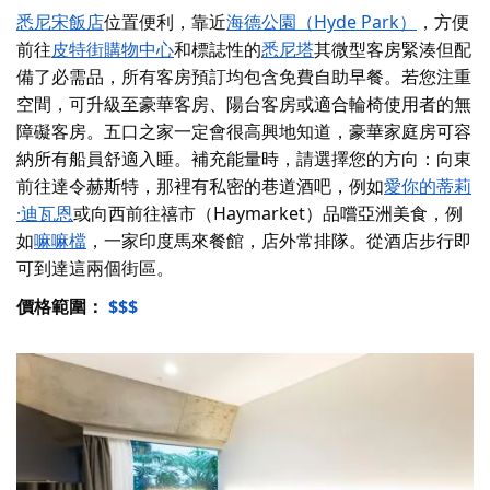
悉尼宋飯店
位置便利，靠近
海德公園（Hyde Park）
，方便
前往
皮特街購物中心
和標誌性的
悉尼塔
其微型客房緊湊但配
備了必需品，所有客房預訂均包含免費自助早餐。若您注重
空間，可升級至豪華客房、陽台客房或適合輪椅使用者的無
障礙客房。五口之家一定會很高興地知道，豪華家庭房可容
納所有船員舒適入睡。補充能量時，請選擇您的方向：向東
前往達令赫斯特，那裡有私密的巷道酒吧，例如
愛你的蒂莉
·迪瓦恩
或向西前往禧市（Haymarket）品嚐亞洲美食，例
如
嘛嘛檔
，一家印度馬來餐館，店外常排隊。從酒店步行即
可到達這兩個街區。
價格範圍：
$$$