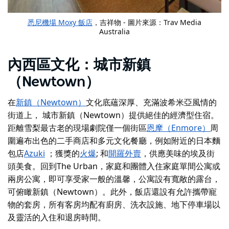
悉尼機場 Moxy 飯店
，吉祥物 - 圖片來源：Trav Media
Australia
內西區文化：城市新鎮
（Newtown）
在
新鎮（Newtown）
文化底蘊深厚、充滿波希米亞風情的
街道上，
城市新鎮（Newtown）
提供絕佳的經濟型住宿。
距離雪梨最古老的現場劇院僅一個街區
恩摩（Enmore）
周
圍遍布出色的二手商店和多元文化餐廳，例如附近的日本麵
包店
Azuki
；獲獎的
火爆
; 和
開羅外賣
，供應美味的埃及街
頭美食。回到The Urban，家庭和團體入住家庭單間公寓或
兩房公寓，即可享受家一般的溫馨，公寓設有寬敞的露台，
可俯瞰新鎮（Newtown）。此外，飯店還設有允許攜帶寵
物的套房，所有客房均配有廚房、洗衣設施、地下停車場以
及靈活的入住和退房時間。