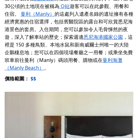
30公頃的土地現在被稱為
Q站
遊客可以在此參觀、用餐和
住宿。
曼利（Manly）
的這處列入遺產名錄的遺址擁有各種
經濟實惠的住宿選擇
，包括舊醫院區的露台和可欣賞悉尼海
港景色的套房。入住期間，您可以參加令人毛骨悚然的夜
遊，深入了解車站的歷史；探索週邊
悉尼海港國家公園
，這
裡是 150 多種鳥類、本地水鼠和新南威爾士州唯一的大陸
企鵝棲息地；您可以在四個現場餐廳之一用餐；或乘坐免費
班車前往曼利（Manly）碼頭用餐、購物或在
曼利海灘
（Manly Beach）
。
價格範圍：
$$