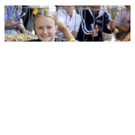
悉尼皇家復活節農展會
，悉尼- 圖片來源：悉尼皇家復活節農展會
想要體驗更多鄉村生活片段？不妨在剪毛示範中觀賞速度超
快的冠軍剪毛師們互相較勁；觀賞專家們幫豬洗澡、牽著羊
駝散步（還能拍一張精彩的自拍照）；或是參加眾多山羊表