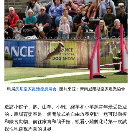
狗展
悉尼皇家復活節農展會
- 圖片來源：新南威爾斯皇家農業協會
造訪小鴨子、鵝、山羊、小雞、綿羊和小羊羔
常年最受歡迎
的，
農場育嬰室是一個開放式的自由放養空間，您可以撫摸
和餵食動物。前往家禽和鴿子館，觀看小雞孵化時第一次試
探性地窺視周圍的世界。