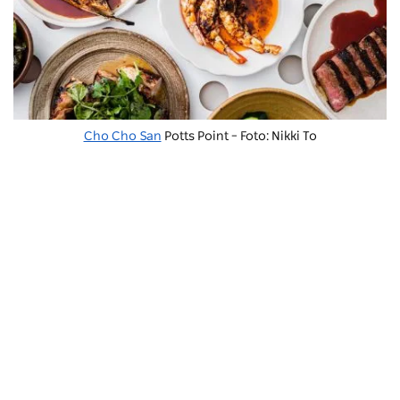
Cho Cho San
Potts Point – Foto: Nikki To
Woolloomooloo-Kai
Einer der längsten Holzstege der Welt beherbergt
weitere fantastische Restaurants. Von der Victoria
Street aus gehen Sie die historische McElhone-Treppe
hinunter, bis Sie zum denkmalgeschützten Steg
gelangen.
Otto Ristorante
Und
Il Pontile
Italienisch
servieren,
Manta
Und
Kingsleys
dreht sich alles um
Meeresfrüchte.
Alibi
China Doll setzt auf
pflanzenbasierte Küche und bietet hervorragende