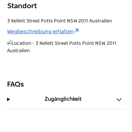
kurvigen Bauhaus-Bar speisen.
Standort
Sitzen Sie drinnen oder draußen, teilen Sie sich ein
paar Teller und haben Sie Spaß.
3 Kellett Street Potts Point NSW 2011 Australien
Wegbeschreibung erhalten
FAQs
Zugänglichkeit