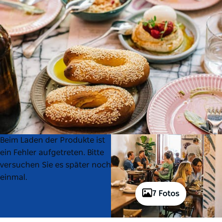
Product
Product
Beim Laden der Produkte ist
List
List
ein Fehler aufgetreten. Bitte
versuchen Sie es später noch
einmal.
7 Fotos