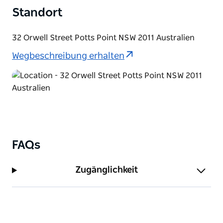
Gäste, während der größere Raum Monroe bis zu 32
Standort
Gäste zum Essen oder 55 Personen für
Stehveranstaltungen aufnehmen kann.
32 Orwell Street Potts Point NSW 2011 Australien
Wegbeschreibung erhalten
FAQs
Zugänglichkeit