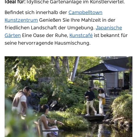
Ideal für:
Idyllische Gartenanlage im Künstlerviertel.
Befindet sich innerhalb der
Campbelltown
Kunstzentrum
Genießen Sie Ihre Mahlzeit in der
friedlichen Landschaft der Umgebung.
Japanische
Gärten
Eine Oase der Ruhe,
Kunstcafé
ist bekannt für
seine hervorragende Hausmischung.