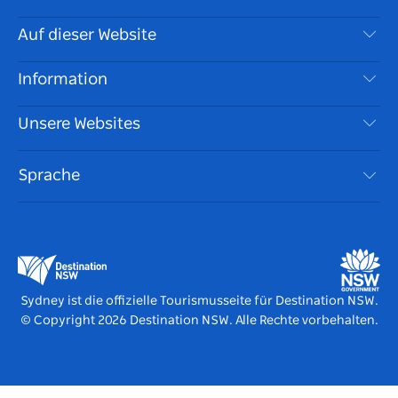
Kontaktieren Sie uns
Auf dieser Website
Haftungsausschluss
Reiseziele
Information
Datenschutz
Aktivitäten
Reiseinformationen
Unsere Websites
Cookie Notice
Roadtrips in New South Wales
Barrierefreies Sydney
Nutzungsbedingungen
VisitNSW.com
Veranstaltungen
Sprache
Tragen Sie Ihr Unternehmen ein
Destination NSW Corporate
Unterkunft
Unternehmen in NSW
Geschäftsveranstaltungen in New South Wales
Bildung in New South Wales
Destination NSW Medienzentrum
Vivid Sydney
Sydney ist die offizielle Tourismusseite für Destination NSW.
© Copyright
2026
Destination NSW. Alle Rechte vorbehalten.