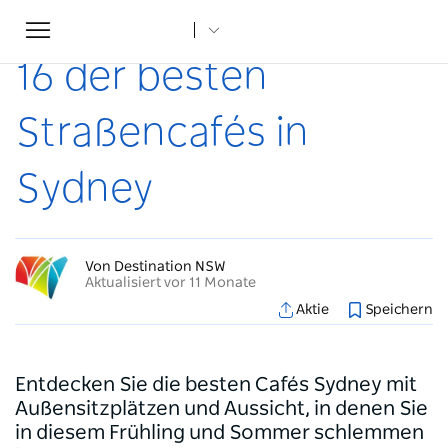
Toggle
Startseite
...
Artikel
16 der besten Straßencafés in Sydney
navigation
16 der besten
Straßencafés in
Sydney
Von Destination NSW
Aktualisiert vor 11 Monate
Aktie
Speichern
Entdecken Sie die besten Cafés Sydney mit
Außensitzplätzen und Aussicht, in denen Sie
in diesem Frühling und Sommer schlemmen