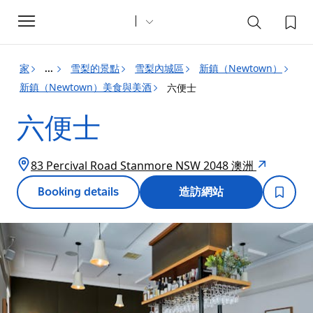
Toggle
navigation
家
雪梨的景點
雪梨內城區
新鎮（Newtown）
...
新鎮（Newtown）美食與美酒
六便士
六便士
83 Percival Road Stanmore NSW 2048 澳洲
Booking details
造訪網站