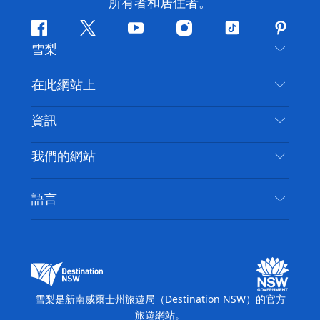
所有者和居住者。
Facebook
嘰
Youtube
Instagram
抖
Pintere
雪梨
嘰
音
喳
聯絡我們
在此網站上
喳
免責聲明
目的地
資訊
隱私
要做的事情
旅行資訊
Cookie 通知
我們的網站
新南威爾士州公路旅行
無障礙雪梨
使用條款
VisitNSW.com
活動
語言
列出您的業務
新南威爾士州旅遊局（Destination NSW）企業網
住宿
新南威爾斯的商業
站
新南威爾斯的教育
新南威爾士州商務活動
新南威爾士州旅遊局（Destination NSW）媒體中
雪梨是新南威爾士州旅遊局（Destination NSW）的官方
心
旅遊網站。