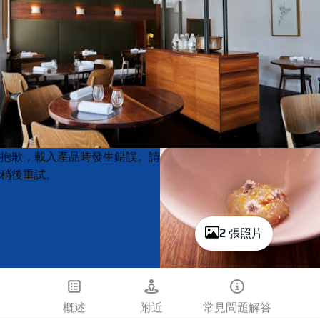
Product
Product
抱歉，載入產品時發生錯誤。請
List
List
稍後重試。
2 張照片
概述
附近
常見問題解答