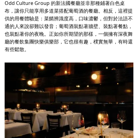
Odd Culture Group 的新法國餐廳並非那種鋪著白色桌
布，讓你只能享用多道菜搭配葡萄酒的餐廳。相反，這裡提
供的用餐體驗是：菜餚辨識度高，口味濃鬱，但對於法語不
通的人來說卻難以發音；葡萄酒裝點著牆壁、裝點著餐點，
也裝點著你的夜晚。正如你所期望的那樣，一個擁有深夜舞
廳的餐飲集團
快樂俱樂部
，它也很有趣，樸實無華，有時還
有些鬆散。