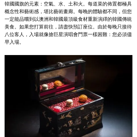
韓國國旗的元素：空氣、水、土和火。每道菜的佈置都極具
概念性和藝術感，堪比藝術畫廊。每晚的體驗都不同，但您
一定能品嚐到以澳洲和韓國最頂級食材重新演繹的韓國傳統
美食。如果您打算前往，請盡快預訂座位。由於每晚只接待
八位客人，入場就像搶巨星演唱會門票一樣困難：您必須儘
早入場。