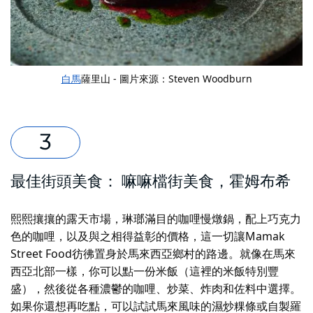
白馬
薩里山 - 圖片來源：Steven Woodburn
最佳街頭美食：
嘛嘛檔街美食
，霍姆布希
熙熙攘攘的露天市場，琳瑯滿目的咖哩慢燉鍋，配上巧克力
色的咖哩，以及與之相得益彰的價格，這一切讓Mamak
Street Food彷彿置身於馬來西亞鄉村的路邊。就像在馬來
西亞北部一樣，你可以點一份米飯（這裡的米飯特別豐
盛），然後從各種濃鬱的咖哩、炒菜、炸肉和佐料中選擇。
如果你還想再吃點，可以試試馬來風味的濕炒粿條或自製羅