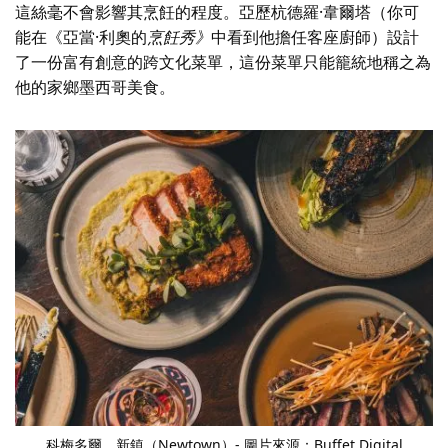
這絲毫不會影響其烹飪的程度。亞歷杭德羅·韋爾塔（你可
能在《亞當·
利奧的
烹飪秀》
中看到他
擔任客座廚師）設計
了一份富有創意的跨文化菜單，這份菜單只能籠統地稱之為
他的家鄉墨西哥美食。
科梅多爾，
新鎮（Newtown）- 圖片來源：Buffet Digital