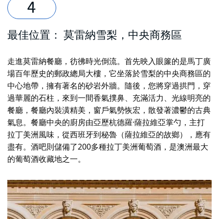
最佳位置：
莫雷納雪梨
，中央商務區
走進莫雷納餐廳，彷彿時光倒流。首先映入眼簾的是馬丁廣
場百年歷史的郵政總局大樓，它坐落於雪梨的中央商務區的
中心地帶，擁有著名的砂岩外牆。隨後，您將穿過拱門，穿
過華麗的石柱，來到一間香氣撲鼻、充滿活力、光線明亮的
餐廳，餐廳內裝潢精美，窗戶氣勢恢宏，散發著濃鬱的古典
氣息。餐廳中央的廚房由亞歷杭德羅·薩拉維亞掌勺，主打
拉丁美洲風味，從西班牙到秘魯（薩拉維亞的故鄉），應有
盡有。酒吧則儲備了200多種拉丁美洲葡萄酒，是澳洲最大
的葡萄酒收藏地之一。