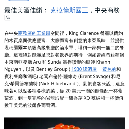
最佳美酒佳餚：
克拉倫斯國王
，中央商務
區
在中央
商務區的工業風
空間裡，King Clarence 餐廳
以簡約
的木質桌面供應豐富、大膽而富有創意的東亞風味，
並提供
堪稱墨爾本頂級高級餐廳的酒水單，堪稱一家獨一無二的餐
廳。這裡絕對能滿足您對餐飲界的期待，例如曾經憑藉墨爾
本東南亞餐廳 Aru 和 Sunda 贏得讚譽的廚師 Khanh
Nguyen，以及 Bentley Group (
1930 啤酒屋
，
黃色的
和
賓利餐廳和酒吧
) 老闆布倫特·薩維奇 (Brent Savage) 和尼
克·希爾德布蘭特 (Nick Hildebrandt)。對於食客來說，這意
味著可以點各種各樣的菜，從 20 美元一碗的麵條配一杯葡
萄酒，到一隻完整的岩龍蝦配一盤香茅 XO 辣椒和一杯價值
數千美元的波爾多葡萄酒。