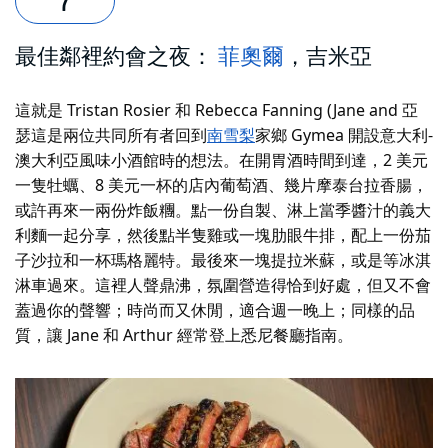
最佳鄰裡約會之夜：
菲奧爾
，吉米亞
這就是 Tristan Rosier 和 Rebecca Fanning (Jane and
亞
瑟
這是兩位共同所有者回到
南雪梨
家鄉 Gymea 開設意大利-
澳大利亞風味小酒館時的想法。在開胃酒時間到達，2 美元
一隻牡蠣、8 美元一杯的店內葡萄酒、幾片摩泰台拉香腸，
或許再來一兩份炸飯糰。點一份自製、淋上當季醬汁的義大
利麵一起分享，然後點半隻雞或一塊肋眼牛排，配上一份茄
子沙拉和一杯瑪格麗特。最後來一塊提拉米蘇，或是等冰淇
淋車過來。這裡人聲鼎沸，氛圍營造得恰到好處，但又不會
蓋過你的聲響；時尚而又休閒，適合週一晚上；同樣的品
質，讓 Jane 和 Arthur 經常登上悉尼餐廳指南。