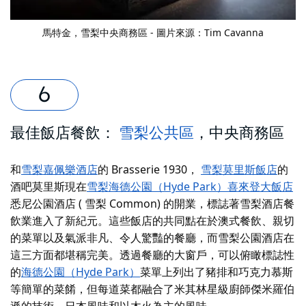
馬特金
，雪梨中央商務區 - 圖片來源：Tim Cavanna
最佳飯店餐飲：
雪梨公共區
，中央商務區
和
雪梨嘉佩樂酒店
的 Brasserie 1930，
雪梨莫里斯飯店
的
酒吧莫里斯
現在
雪梨海德公園（Hyde Park）喜來登大飯店
悉尼公園酒店 ( 雪梨 Common) 的開業，標誌著雪梨酒店餐
飲業進入了新紀元。這些飯店的共同點在於澳式餐飲、親切
的菜單以及氣派非凡、令人驚豔的餐廳，而雪梨公園酒店在
這三方面都堪稱完美。透過餐廳的大窗戶，可以俯瞰標誌性
的
海德公園（Hyde Park）
菜單上列出了豬排和巧克力慕斯
等簡單的菜餚，但每道菜都融合了米其林星級廚師傑米羅伯
遜的技術、日本風味和以木火為主的風味。