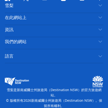
Facebook
嘰
Youtube
Instagram
抖
Pint
雪梨
嘰
音
喳
聯絡我們
在此網站上
喳
免責聲明
目的地
資訊
隱私
要做的事情
旅行資訊
Cookie 通知
我們的網站
新南威爾士州公路旅行
無障礙雪梨
使用條款
VisitNSW.com
活動
語言
列出您的業務
新南威爾士州旅遊局（Destination NSW）企業網站
住宿
新南威爾斯的商業
新南威爾士州商務活動
新南威爾斯的教育
新南威爾士州旅遊局（Destination NSW）媒體中心
繽紛雪梨燈光音樂節
雪梨是新南威爾士州旅遊局（Destination NSW）的官方旅遊網
站。
© 版權所有
2026
新南威爾士州旅遊局（Destination NSW）。保
留所有權利。