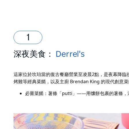
深夜美食：
Derrel's
這家位於坎珀當的復古餐廳營業至凌晨2點，是夜幕降臨
烤雞等經典菜餚，以及主廚 Brendan King 的現代
必嘗菜餚：薯條「putti」——用馕餅包裹的薯條