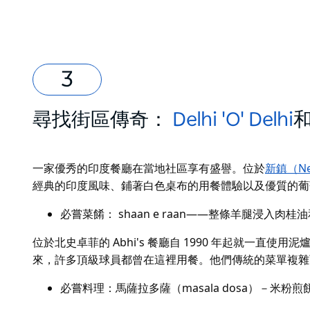
尋找街區傳奇：
Delhi 'O' Delhi
一家優秀的印度餐廳在當地社區享有盛譽。位於
新鎮（Ne
經典的印度風味
、鋪著白色桌布的用餐體驗以及優質的葡
必嘗菜餚：
shaan
e
raan——
整條羊腿浸入肉桂油
位於北史卓菲的 Abhi's 餐廳自 1990 年起就一
來，許多頂級球員都曾在這裡用餐。他們傳統的菜單複雜
必嘗料理：馬薩拉多薩（masala dosa）－米