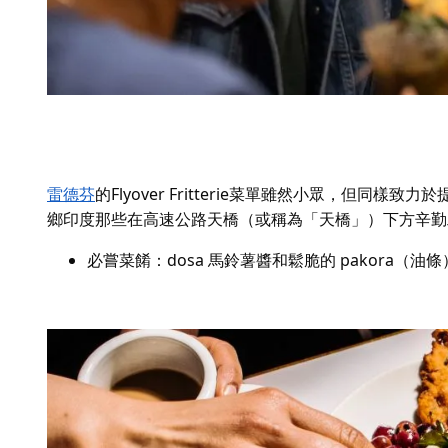
雷德芬
的
Flyover
Fritterie
菜單雖然小眾，但同樣致力於提供
鄉印度那些在高速公路天橋（或稱為「天橋」）下方辛勤
必嘗菜餚：dosa 馬鈴薯
醬
和鬆脆的 pakora（油