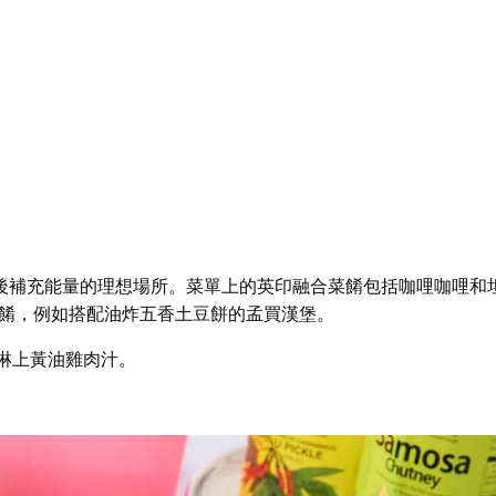
後補充能量的理想場所。菜單上的英印融合菜餚包括咖哩咖哩和
創意菜餚，例如搭配油炸五香土豆餅的孟買漢堡。
，淋上黃油雞肉汁。