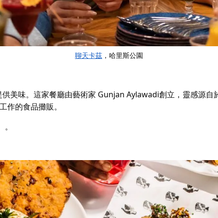
聊天卡茲
，哈里斯公園
美味。這家餐廳由藝術家 Gunjan
Aylawadi
創立
，
靈感
源自
工作的食品攤販。
條）。