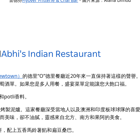
雷德芬
Flyover Fritterie & Chai Bar
- 圖片來源：Alana Dimou
和
Abhi's Indian Restaurant
wtown）
的德里“O”德里餐廳
近20年來一直保持著這樣的聲譽
萄酒單。如果您是多人用餐，盛宴菜單定能讓您大飽口福。
和
potli
香料。
直使用泥爐烤製泥爐。這家餐廳深受當地人以及澳洲和印度板球球隊的喜
而美味，卻不油膩，靈感來自北方、南方和果阿的美食。
粉煎餅，配上五香馬鈴薯餡和扁豆桑巴。