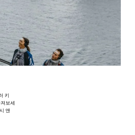
러 키
 빠져보세
피시 앤