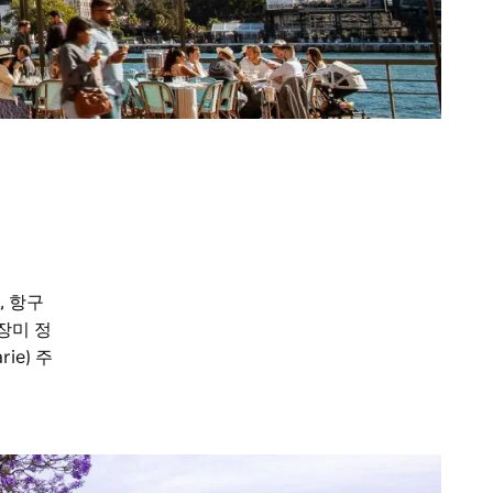
, 항구
장미 정
ie) 주