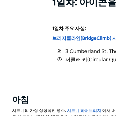
1일차: 아이콘
1일차 주요 사실:
브리지클라임(BridgeClimb)
3 Cumberland St,
서큘러 키(Circular Q
아침
시드니의 가장 상징적인 명소,
시드니 하버브리지
에서 