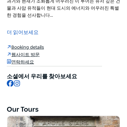
과거와 현재가 조화롭게 어우러진 이 투어는 유서 깊은 건
물과 사암 유적들이 현대 도시의 에너지와 어우러진 특별
한 경험을 선사합니다…
시드니에서 가장 오래된 식민지 시대 지역인 더 록스(The
Rocks)를 여유롭게 걸으며 시드니와 영국령 호주의 매혹
더 읽어보세요
적인 역사를 발견해 보세요. 1978년 시작된 더 록스 워킹
투어는 그 자체로 더 록스의 진수를 보여주며 많은 사람들
Booking details
을 매료시켜 왔습니다.
웹사이트 방문
전문 가이드의 안내를 따라 자갈길 골목 숨겨진 안뜰 한적
연락하세요
한 골목길을 거닐다 보면 현지인조차 모르는 숨겨진 명소
들을 만나게 됩니다. 가이드는 걸으면서 한때 이 역사적인
소셜에서 우리를 찾아보세요
거리를 누볐던 죄수 군인 정착민 그리고 악당들에 얽힌 흥
Facebook
Instagram
미진진한 이야기를 들려줄 것입니다.
초기 식민지 시대의 고단한 현실과 인간 드라마 그리고 한
때 악명 높았던 이 지역이 어떻게 활기 넘치는 문화유산
Our Tours
지구로 변모했는지에 대한 이야기를 들어보세요. 과거와
현재가 조화롭게 어우러진 이 투어는 유서 깊은 건물과 사