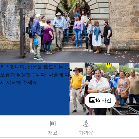
Product
Product
죄송합니다. 상품을 로드하는 중
List
List
오류가 발생했습니다. 나중에 다
시 시도해 주세요.
16 사진
개요
가까운