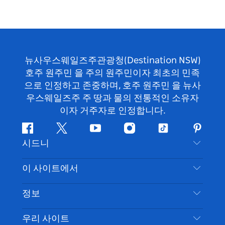
뉴사우스웨일즈주관광청(Destination NSW)
호주 원주민 을 주의 원주민이자 최초의 민족
으로 인정하고 존중하며, 호주 원주민 을 뉴사
우스웨일즈주 주 땅과 물의 전통적인 소유자
이자 거주자로 인정합니다.
페
지
유
인
틱
핀
시드니
이
저
튜
스
톡
터
스
귀
브
타
레
문의하기
이 사이트에서
북
다
그
스
부인 성명
램
트
목적지
정보
은둔
할 일
여행 정보
우리 사이트
쿠키 고지