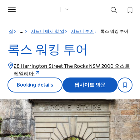
Toggle
navigation
집
...
시드니 에서 할 일
시드니 투어
록스 워킹 투어
록스 워킹 투어
28 Harrington Street The Rocks NSW 2000 오스트
레일리아
Booking details
웹사이트 방문