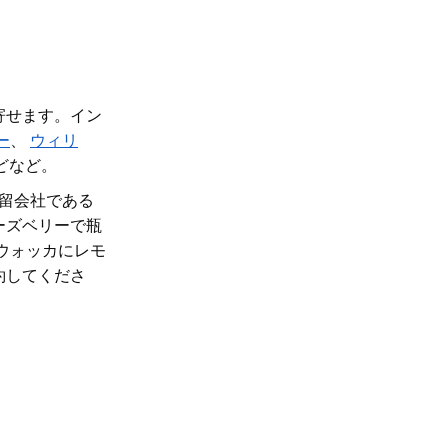
寄せます。イン
ー
、
ウィリ
どなど。
蒸留会社である
ーズベリーで瓶
ウォッカにレモ
約してくださ