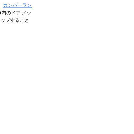
。
カンバーラン
市内のドア ノッ
タップすること