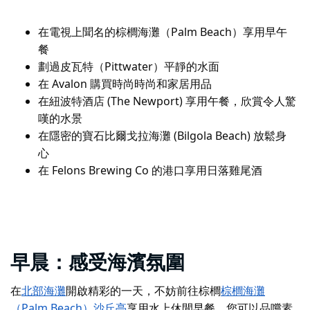
在電視上聞名的棕櫚海灘（Palm Beach）享用早午
餐
劃過皮瓦特（Pittwater）平靜的水面
在 Avalon 購買時尚時尚和家居用品
在紐波特酒店 (The Newport) 享用午餐，欣賞令人驚
嘆的水景
在隱密的寶石比爾戈拉海灘 (Bilgola Beach) 放鬆身
心
在 Felons Brewing Co 的港口享用日落雞尾酒
早晨：感受海濱氛圍
在
北部海灘
開啟精彩的一天，不妨
前往
棕櫚
棕櫚海灘
（Palm Beach）
沙丘亭
享用水上休閒早餐
。您可以品嚐素