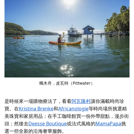
獨木舟
，皮瓦特（Pittwater）
是時候來一場購物療法了，看看
阿瓦隆村
讓你滿載時尚珍
寶。在
Kristina Brenke
和
Africanologie
等時尚場所挑選精
美珠寶和家居用品
；在手工咖啡館買一份外帶甜點，漫步街
頭；然後去
Deesse Boutique
或法式風格的
MamaPapa
挑
選一些全新的沿海奢華服飾
。