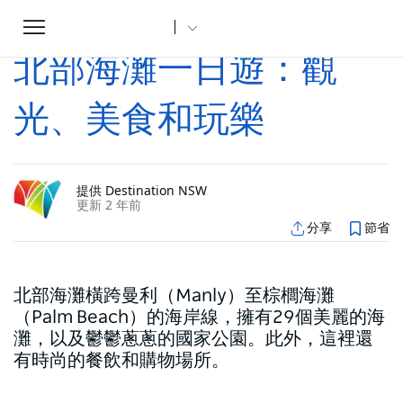
Toggle
家
文章
北部海灘一日遊：觀光、美食和玩樂
...
navigation
北部海灘一日遊：觀
光、美食和玩樂
提供 Destination NSW
更新 2 年前
分享
節省
北部海灘橫跨曼利（Manly）至棕櫚海灘
（Palm Beach）的海岸線，擁有29個美麗的海
灘，以及鬱鬱蔥蔥的國家公園。此外，這裡還
有時尚的餐飲和購物場所。