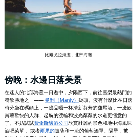
比爾戈拉海灘，北部海灘
傍晚：水邊日落美景
在迷人的北部
海灘一日
遊
中，夕陽西下
，前往
雪梨最熱門的
餐飲勝地之一——
曼利（Manly）
碼頭。沒有什麼比在日落
時分坐在碼頭上，一邊品嚐一杯清新芬芳的雞尾酒，一邊欣
賞著歡快的人群、起航的渡輪和波光粼粼的水道更愜意的
了。不妨試試
費倫斯釀酒公司
欣賞壯麗的景色和
地中海風味
酒吧菜單
， 或者
雨果的
披薩和一流的葡萄酒單。隔壁，被