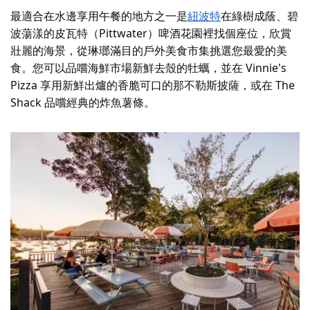
最適合在水邊享用午餐的地方之一是
紐波特
在綠樹成蔭、碧
波蕩漾的
皮瓦特（Pittwater）啤酒花園裡找個座位，欣賞
壯麗的海景，
從琳瑯滿目的戶外美食市集挑選您最愛的美
食。您可以品嚐海鮮市場新鮮去殼的牡蠣，並在 Vinnie's
Pizza 享用新鮮出爐的香脆可口的那不勒斯披薩，或在 The
Shack 品嚐經典的炸魚薯條。