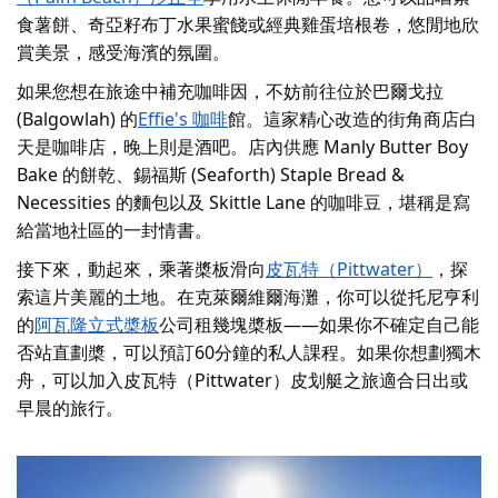
食薯餅、奇亞籽布丁水果蜜餞或經典雞蛋培根
卷，
悠閒地欣
賞美景，感受海濱的氛圍。
如果您想
在
旅途中
補充咖啡因
，不妨前往
位於巴爾戈拉
(Balgowlah) 的
Effie's 咖啡
館。
這
家
精心改造的
街角商店白
天是咖啡店，晚上則是酒吧。店內供應 Manly Butter Boy
Bake 的餅乾、錫福斯 (Seaforth) Staple Bread &
Necessities 的麵包以及 Skittle Lane 的咖啡豆，堪稱是寫
給當地社區的一封情書。
接下來，動起來，乘著槳板滑向
皮瓦特（Pittwater）
，探
索這片美麗的土地。在克萊爾維爾海灘，你可以從托尼亨利
的
阿瓦隆立式槳板
公司租幾塊槳板
——如果你不確定自己能
否站直劃槳，可以預訂60分鐘的私人課程。如果你想劃獨木
舟，可以加入
皮瓦特（Pittwater）皮划艇之旅
適合日出或
早晨的旅行。