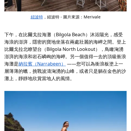
紐波特
，紐波特 - 圖片來源：Merivale
下午，在比爾戈拉海灘（Bilgola Beach）沐浴陽光，感受
海浪的澎湃，隱密的寶地坐落在兩處壯麗的海岬之間。登上
比爾戈拉北瞭望台（Bilgola North Lookout），鳥瞰洶湧
澎湃的海浪和岩石嶙峋的海岬。另一個值得一去的頂級衝浪
海灘是
納拉賓（Narrabeen）
——您可以為衝浪板塗上一
層薄薄的蠟，挑戰波濤洶湧的山峰，或者只是躺在金色的沙
灘上，靜靜地欣賞當地人的風情。