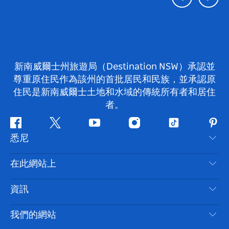
新南威爾士州旅遊局（Destination NSW）承認並
尊重原住民作為該州的首批居民和民族，並承認原
住民是新南威爾士土地和水域的傳統所有者和居住
者。
Facebook
嘰
Youtube
Instagram
抖
Pint
悉尼
嘰
音
喳
聯絡我們
在此網站上
喳
免責聲明
目的地
資訊
隱私
要做的事情
旅行資訊
Cookie 通知
我們的網站
新南威爾斯州公路旅行