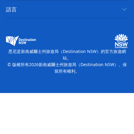
無障礙悉尼
使用條款
VisitNSW.com
活動
語言
列出您的業務
新南威爾士州旅遊局（Destination NSW）企業網站​
住宿
新南威爾斯的商業
新南威爾士州商務活動
新南威爾斯的教育
新南威爾士州旅遊局（Destination NSW）媒體中心
繽紛悉尼燈光音樂節
悉尼是新南威爾士州旅遊局（Destination NSW）的官方旅遊網
站。
© 版權所有
2026
新南威爾士州旅遊局（Destination NSW）。保
留所有權利。