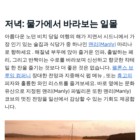
저녁: 물가에서 바라보는 일몰
아름다운 노던
비치 당일
여행의
해가 지면서
시드니에서 가
장 인기 있는 술집과 식당가 중 하나인
맨리(Manly)
마리나
로 향하세요
. 해질녘 부두에 앉아 즐거운 인파, 출발하는 페
리, 그리고 반짝이는 수로를 바라보며 신선하고 향긋한 칵테
일 한 잔을 즐기는 것보다 더 좋은 것은 없습니다.
펠론스 브
루잉 컴퍼니
장대한 전망과
지중해식 펍 메뉴
, 또는
휴고의
피자와 훌륭한 와인 리스트를 즐겨보세요. 바로 옆에는 문화
유산으로 지정된
맨리(Manly) 파빌리온
또한 맨리(Manly)
코브의 멋진 전망을 일선에서 감상할 수 있는 기회도 제공합
니다.