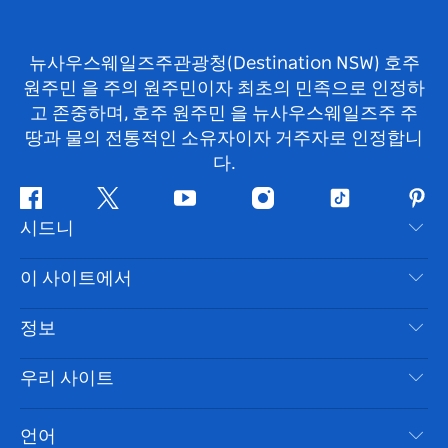
뉴사우스웨일즈주관광청(Destination NSW) 호주
원주민 을 주의 원주민이자 최초의 민족으로 인정하
고 존중하며, 호주 원주민 을 뉴사우스웨일즈주 주
땅과 물의 전통적인 소유자이자 거주자로 인정합니
다.
페
지
유
인
틱
핀
시드니
이
저
튜
스
톡
터
스
귀
브
타
레
문의하기
이 사이트에서
북
다
그
스
부인 성명
램
트
목적지
정보
은둔
할 일
여행 정보
우리 사이트
쿠키 고지
뉴사우스웨일즈주 로드 트립
시드니 접근성
이용 약관
VisitNSW.com
이벤트
언어
귀하의 사업을 등록하세요