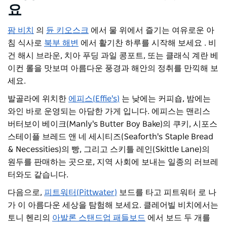
요
팜 비치
의
듄 키오스크
에서 물 위에서 즐기는 여유로운 아
침 식사로
북부 해변
에서 활기찬 하루를 시작해 보세요
. 비
건 해시 브라운, 치아 푸딩 과일 콩포트, 또는 클래식 계란 베
이컨
롤을
맛보며
아름다운 풍경과 해안의 정취를 만끽해 보
세요.
발골라에 위치한
에피스(Effie's)
는
낮에는 커피숍, 밤에는
와인 바로 운영되는
아담한
가게
입니다. 에피스는 맨리스
버터보이 베이크(Manly's Butter Boy Bake)의 쿠키, 시포스
스테이플 브레드
앤
네
세시티즈(Seaforth's Staple Bread
& Necessities)의 빵, 그리고 스키틀 레인(Skittle Lane)의
원두를 판매하는 곳으로, 지역 사회에 보내는 일종의 러브레
터와도 같습니다.
다음으로,
피트워터(Pittwater)
보드를 타고 피트워터
로 나
가
이 아름다운 세상을 탐험해 보세요. 클레어빌 비치에서는
토니 헨리의
아발론 스탠드업 패들보드
에서 보드 두 개를