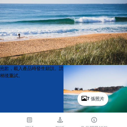
Product
Product
抱歉，載入產品時發生錯誤。請
List
List
稍後重試。
7 張照片