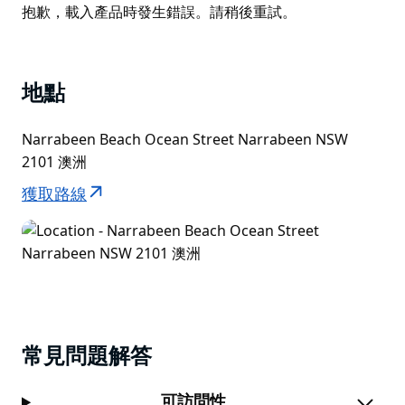
List
Product
抱歉，載入產品時發生錯誤。請稍後重試。
初學者和經驗不足的衝浪者。
List
北納拉賓 (North Narrabeen) 也頗受漁民歡迎，這裡提
供岩石釣魚、水灣釣魚和海灘釣魚，海水高漲時海灘上會
有排水溝。在漁夫海灘下水的船隻在近岸的礁石上也經常
地點
可見。
Narrabeen Beach Ocean Street Narrabeen NSW
納拉賓海灘衝浪救生俱樂部位於海灘中心的大型公園內，
2101 澳洲
公園內設有野餐桌、廁所、淋浴間（外部）和一個受歡迎
的兒童遊樂區/野餐區/燒烤區。
獲取路線
常見問題解答
可訪問性