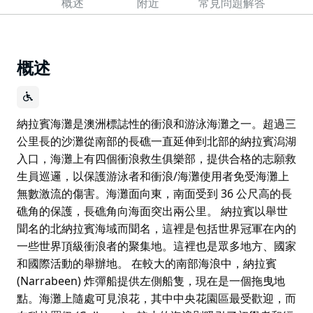
概述
附近
常見問題解答
概述
納拉賓海灘是澳洲標誌性的衝浪和游泳海灘之一。超過三
公里長的沙灘從南部的長礁一直延伸到北部的納拉賓潟湖
入口，海灘上有四個衝浪救生俱樂部，提供合格的志願救
生員巡邏，以保護游泳者和衝浪/海灘使用者免受海灘上
無數激流的傷害。海灘面向東，南面受到 36 公尺高的長
礁角的保護，長礁角向海面突出兩公里。 納拉賓以舉世
聞名的北納拉賓海域而聞名，這裡是包括世界冠軍在內的
一些世界頂級衝浪者的聚集地。這裡也是眾多地方、國家
和國際活動的舉辦地。 在較大的南部海浪中，納拉賓
(Narrabeen) 炸彈船提供左側船隻，現在是一個拖曳地
點。海灘上隨處可見浪花，其中中央花園區最受歡迎，而