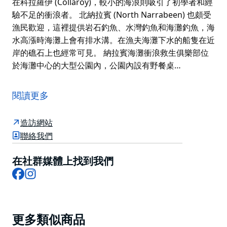
在科拉羅伊 (Collaroy)，較小的海浪則吸引了初學者和經
驗不足的衝浪者。 北納拉賓 (North Narrabeen) 也頗受
漁民歡迎，這裡提供岩石釣魚、水灣釣魚和海灘釣魚，海
水高漲時海灘上會有排水溝。在漁夫海灘下水的船隻在近
岸的礁石上也經常可見。 納拉賓海灘衝浪救生俱樂部位
於海灘中心的大型公園內，公園內設有野餐桌…
納拉賓海灘是澳洲標誌性的衝浪和游泳海灘之一。超過三
公里長的沙灘從南部的長礁一直延伸到北部的納拉賓潟湖
閱讀更多
入口，海灘上有四個衝浪救生俱樂部，提供合格的志願救
生員巡邏，以保護游泳者和衝浪/海灘使用者免受海灘上
造訪網站
無數激流的傷害。海灘面向東，南面受到 36 公尺高的長
聯絡我們
礁角的保護，長礁角向海面突出兩公里。
納拉賓以舉世聞名的北納拉賓海域而聞名，這裡是包括世
在社群媒體上找到我們
Facebook
Instagram
界冠軍在內的一些世界頂級衝浪者的聚集地。這裡也是眾
多地方、國家和國際活動的舉辦地。 在較大的南部海浪
中，納拉賓 (Narrabeen) 炸彈船提供左側船隻，現在是
一個拖曳地點。海灘上隨處可見浪花，其中中央花園區最
Product
更多類似商品
受歡迎，而在科拉羅伊 (Collaroy)，較小的海浪則吸引了