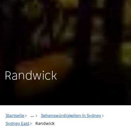
Randwick
Startseite
...
Sehenswürdigkeiten in Sydney
Sydney East
Randwick