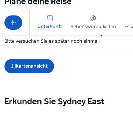
Plane deine Reise
Unterkunft
Sehenswürdigkeiten
Ess
Beim Laden der Produkte ist ein Fehler aufgetreten.
Bitte versuchen Sie es später noch einmal.
Kartenansicht
Erkunden Sie Sydney East