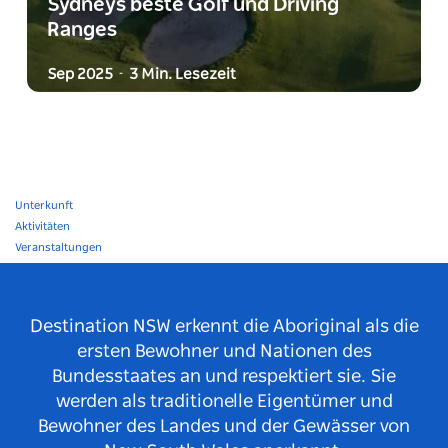
Sydneys beste Golf und Driving
Ranges
Sep 2025
3 Min. Lesezeit
-
Unterkunft
Aktivitäten
Veranstaltungen
Destination NSW erkennt die Aboriginal als die
ersten Bewohner und Nationen des
Bundesstaates an und respektiert sie. Sie
werden als traditionelle Eigentümer und
Bewohner des Landes und der Gewässer von