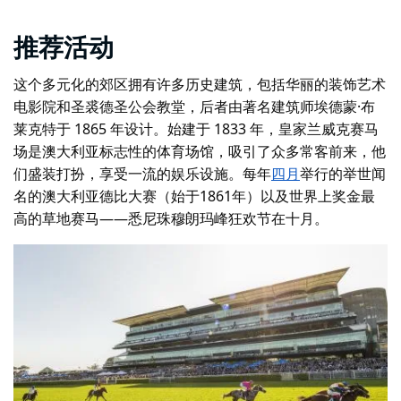
推荐活动
这个多元化的郊区拥有许多历史建筑，包括华丽的装饰艺术
电影院和圣裘德圣公会教堂，后者由著名建筑师埃德蒙·布
莱克特于 1865 年设计。始建于 1833 年，
皇家兰威克赛马
场
是澳大利亚标志性的体育场馆，吸引了众多常客前来，他
们盛装打扮，享受一流的娱乐设施。每年
四月
举行的举世闻
名的澳大利亚德比大赛（始于1861年）以及世界上奖金最
高的草地赛马——
悉尼珠穆朗玛峰狂欢节
在十月。