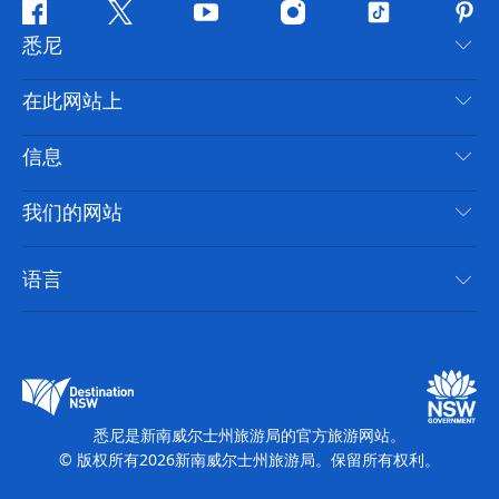
Facebook
叽
YouTube
Instagram
抖
Pint
悉尼
叽
音
喳
联系我们
在此网站上
喳
免责声明
目的地
信息
隐私
推荐活动
旅行信息
Cookie 通知
我们的网站
新南威尔士州公路旅行
无障碍悉尼
使用条款
VisitNSW.com
活动
语言
列出您的业务
新南威尔士州旅游局企业网站
住宿
新南威尔士州的商业
新南威尔士州商务活动
新南威尔士州的教育
新南威尔士州旅游局媒体中心
缤纷悉尼灯光音乐节
悉尼是新南威尔士州旅游局的官方旅游网站。
© 版权所有
2026
新南威尔士州旅游局。保留所有权利。