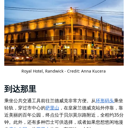
Royal Hotel
, Randwick - Credit: Anna Kucera
到达那里
乘坐
公共交通工具
前往兰德威克非常方便。从
环形码头
乘坐
轻轨
，穿过市中心的
萨里山
，在皇家兰德威克站外停靠，靠
近美丽的
百年公园
，终点位于贝尔莫尔路附近，全程约35分
钟。此外，还有多种巴士可供选择，或者如果您想悠闲地漫