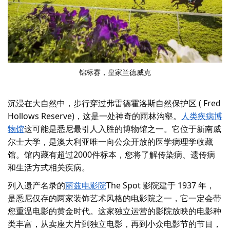
锦标赛，
皇家兰德威克
沉浸在大自然中，步行穿过弗雷德霍洛斯自然保护区 ( Fred
Hollows Reserve)，这是一处神奇的雨林沟壑。
人类疾病博
物馆
这可能是悉尼最引人入胜的博物馆之一。它位于新南威
尔士大学，是澳大利亚唯一向公众开放的医学病理学收藏
馆。馆内藏有超过2000件标本，您将了解传染病、遗传病
和生活方式相关疾病。
列入遗产名录的
丽兹电影院
The Spot 影院建于 1937 年，
是悉尼仅存的两家装饰艺术风格的电影院之一，它一定会带
您重温电影的黄金时代。这家独立运营的影院放映的电影种
类丰富，从卖座大片到独立电影，再到小众电影节的节目，