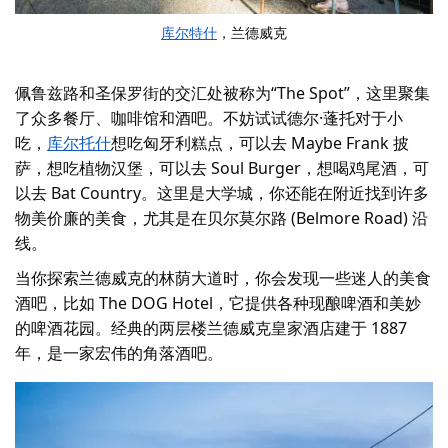
库尔特什
，兰德威克
佩鲁兹路和圣保罗街的交汇处被称为“The Spot”，这里聚集
了众多餐厅、咖啡馆和酒吧。不妨试试
德尔·蓬托
对于小
吃，
库尔托什
想吃匈牙利糕点，可以去 Maybe Frank 披
萨，想吃植物汉堡，可以去 Soul Burger，想喝鸡尾酒，可
以去 Bat Country。这里是大学城，你还能在附近找到许多
物美价廉的美食，尤其是在贝尔莫尔路 (Belmore Road) 沿
线。
当你探索兰德威克的林荫大道时，你会发现一些迷人的美食
酒吧，比如 The DOG Hotel，它提供各种现酿啤酒和美妙
的啤酒花园。经典的两层楼
兰德威克皇家酒店
建于 1887
年，是一家宏伟的角落酒吧。