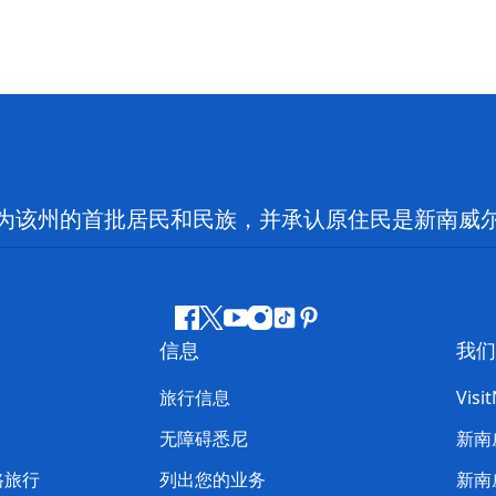
为该州的首批居民和民族，并承认原住民是新南威
Facebook
叽
YouTube
Instagram
抖
Pinterest
信息
我们
叽
音
喳
旅行信息
Visi
喳
无障碍悉尼
新南
路旅行
列出您的业务
新南