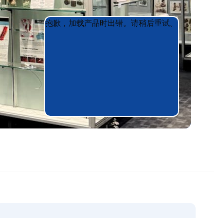
Product
Product
抱歉，加载产品时出错。请稍后重试。
List
List