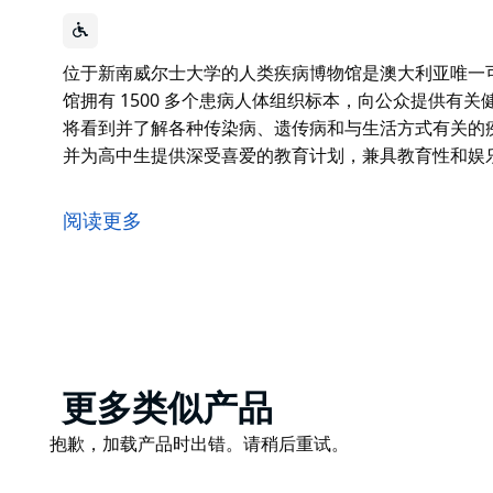
位于新南威尔士大学的人类疾病博物馆是澳大利亚唯一
馆拥有 1500 多个患病人体组织标本，向公众提供有
将看到并了解各种传染病、遗传病和与生活方式有关的
并为高中生提供深受喜爱的教育计划，兼具教育性和娱
位于新南威尔士大学的人类疾病博物馆是澳大利亚唯一
人类疾病博物馆拥有 1500 多个患病人体组织标本，
阅读更多
信息。参观者将看到并了解各种传染病、遗传病和与生
该博物馆为公众提供引人入胜的自助游，并为高中生提
Product
更多类似产品
List
Product
抱歉，加载产品时出错。请稍后重试。
List