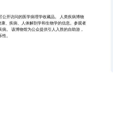
可公开访问的医学病理学收藏品。 人类疾病博物
关健康、疾病、人体解剖学和生物学的信息。参观者
疾病。 该博物馆为公众提供引人入胜的自助游，
乐性。
可公开访问的医学病理学收藏品。
向公众提供有关健康、疾病、人体解剖学和生物学的
活方式有关的疾病。
供深受喜爱的教育计划，兼具教育性和娱乐性。