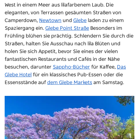
West in einem Meer aus lilafarbenem Laub. Die
eleganten, von Terrassen gesäumten Straßen von
Camperdown,
Newtown
und
Glebe
laden zu einem
Spaziergang ein.
Glebe Point Straße
Besonders im
Frühling blühen sie prächtig. Schlendern Sie durch die
Straßen, halten Sie Ausschau nach lila Blüten und
holen Sie sich Appetit, bevor Sie eines der vielen
fantastischen Restaurants und Cafés in der Nähe
besuchen, darunter
Sappho-Bücher
für Kaffee,
Das
Glebe Hotel
für ein klassisches Pub-Essen oder die
Essensstände auf
dem Glebe Markets
am Samstag.