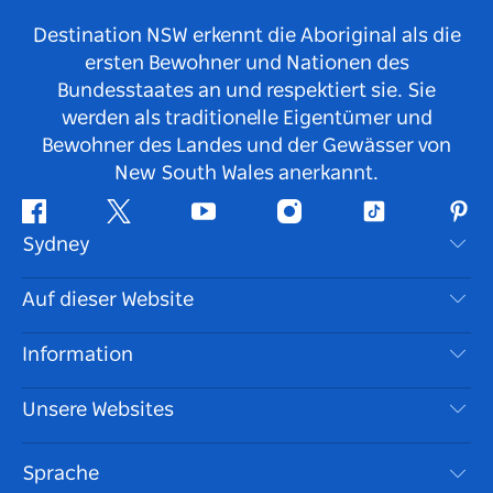
Destination NSW erkennt die Aboriginal als die
ersten Bewohner und Nationen des
Bundesstaates an und respektiert sie. Sie
werden als traditionelle Eigentümer und
Bewohner des Landes und der Gewässer von
New South Wales anerkannt.
Facebook
Twitter
YouTube
Instagram
TikTok
Pint
Sydney
Kontaktieren Sie uns
Auf dieser Website
Haftungsausschluss
Reiseziele
Information
Datenschutz
Aktivitäten
Reiseinformationen
Unsere Websites
Cookie Notice
Roadtrips in New South Wales
Barrierefreies Sydney
Nutzungsbedingungen
VisitNSW.com
Veranstaltungen
Sprache
Tragen Sie Ihr Unternehmen ein