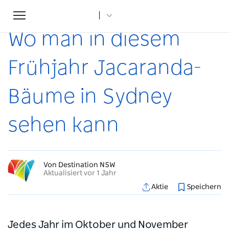
Toggle
Startseite
...
Artikel
Wo man in diesem Frühjahr Jacaranda-Bäume in Sydney sehen kann
navigation
Wo man in diesem
Frühjahr Jacaranda-
Bäume in Sydney
sehen kann
Von Destination NSW
Aktualisiert vor 1 Jahr
Aktie
Speichern
Jedes Jahr im Oktober und November