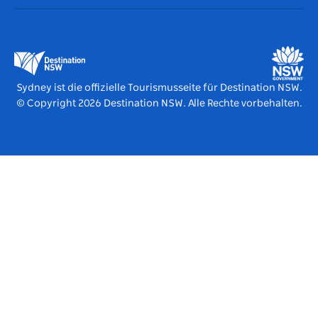
Destination NSW Corporate
Unterkunft
Unternehmen in NSW
Geschäftsveranstaltungen in New South Wales
Bildung in New South Wales
Destination NSW Medienzentrum
Vivid Sydney
Sydney ist die offizielle Tourismusseite für Destination NSW.
© Copyright
2026
Destination NSW. Alle Rechte vorbehalten.