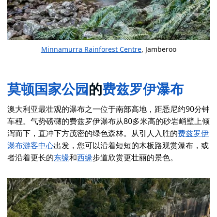
Minnamurra Rainforest Centre
, Jamberoo
莫顿国家公园
的
费兹罗伊瀑布
澳大利亚最壮观的瀑布之一位于南部高地，距悉尼约90分钟
车程。气势磅礴的费兹罗伊瀑布从80多米高的砂岩峭壁上倾
泻而下，直冲下方茂密的绿色森林。从引人入胜的
费兹罗伊
瀑布游客中心
出发，您可以沿着短短的木板路观赏瀑布，或
者沿着更长的
东缘
和
西缘
步道欣赏更壮丽的景色。