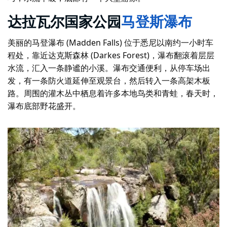
达拉瓦尔国家公园
马登斯瀑布
美丽的马登瀑布 (Madden Falls) 位于悉尼以南约一小时车
程处，靠近达克斯森林 (Darkes Forest)，瀑布翻滚着层层
水流，汇入一条静谧的小溪。瀑布交通便利，从停车场出
发，有一条防火道延伸至观景台，然后转入一条高架木板
路。周围的灌木丛中栖息着许多本地鸟类和青蛙，春天时，
瀑布底部野花盛开。