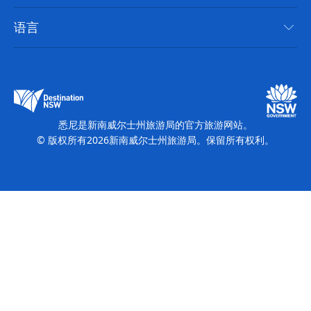
无障碍悉尼
使用条款
VisitNSW.com
活动
语言
列出您的业务
新南威尔士州旅游局企业网站
住宿
新南威尔士州的商业
新南威尔士州商务活动
新南威尔士州的教育
新南威尔士州旅游局媒体中心
缤纷悉尼灯光音乐节
悉尼是新南威尔士州旅游局的官方旅游网站。
© 版权所有
2026
新南威尔士州旅游局。保留所有权利。