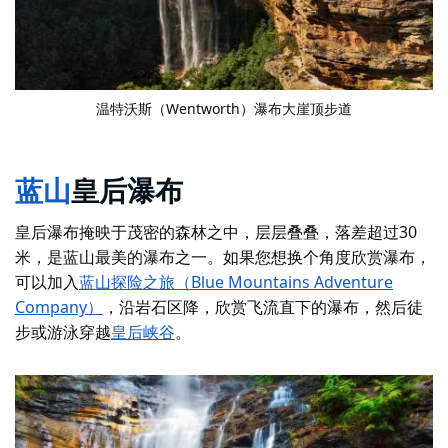
温特沃斯（Wentworth）瀑布大崖顶步道
蓝山
皇后瀑布
皇后瀑布掩映于茂密的森林之中，层层叠叠，落差超过30
米，是蓝山最美的瀑布之一。如果您想换个角度欣赏瀑布，
可以加入
蓝山探险之旅（Blue Mountains Adventure
Company）
，沿岩石区降，欣赏飞流直下的瀑布，然后徒
步或游泳穿越
皇后峡谷
。