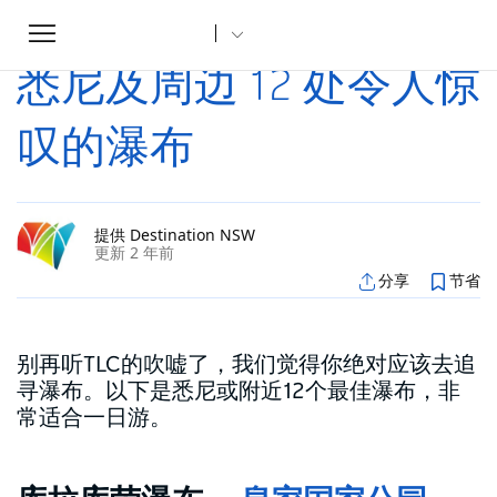
Toggle
家
文章
悉尼及周边 12 处令人惊叹的瀑布
...
navigation
悉尼及周边 12 处令人惊
叹的瀑布
提供 Destination NSW
更新 2 年前
分享
节省
别再听TLC的吹嘘了，我们觉得你绝对应该去追
寻瀑布。以下是悉尼或附近12个最佳瀑布，非
常适合一日游。