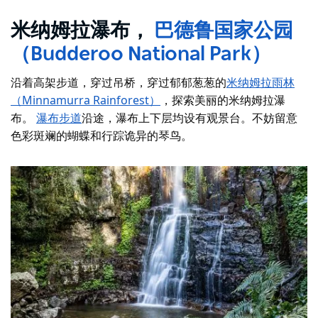
米纳姆拉瀑布，
巴德鲁国家公园
（Budderoo National Park）
沿着高架步道，穿过吊桥，穿过郁郁葱葱的
米纳姆拉雨林
（Minnamurra Rainforest）
，探索美丽的米纳姆拉瀑
布。
瀑布步道
沿途，瀑布上下层均设有观景台。不妨留意
色彩斑斓的蝴蝶和行踪诡异的琴鸟。