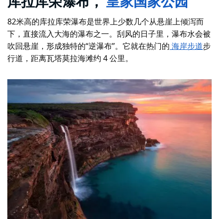
库拉库荣瀑布，
皇家国家公园
82米高的库拉库荣瀑布是世界上少数几个从悬崖上倾泻而
下，直接流入大海的瀑布之一。刮风的日子里，瀑布水会被
吹回悬崖，形成独特的“逆瀑布”。它就在热门的
海岸步道
步
行道，距离瓦塔莫拉海滩约 4 公里。