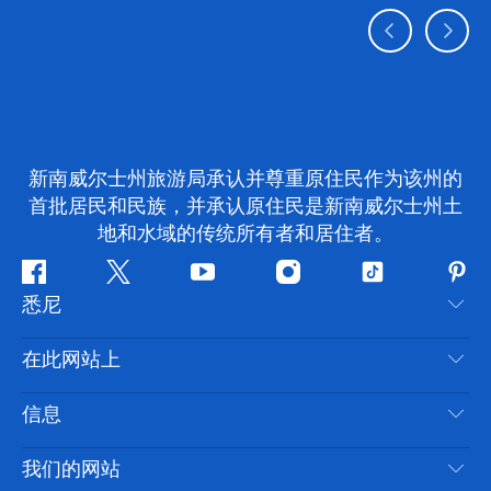
新南威尔士州旅游局承认并尊重原住民作为该州的
首批居民和民族，并承认原住民是新南威尔士州土
地和水域的传统所有者和居住者。
Facebook
叽
YouTube
Instagram
抖
Pint
悉尼
叽
音
喳
联系我们
在此网站上
喳
免责声明
目的地
信息
隐私
推荐活动
旅行信息
Cookie 通知
我们的网站
新南威尔士州公路旅行