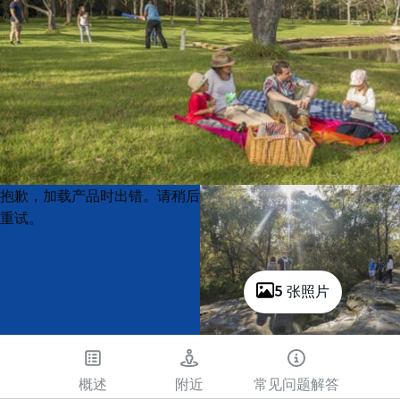
Product
Product
抱歉，加载产品时出错。请稍后
List
List
重试。
5 张照片
概述
附近
常见问题解答