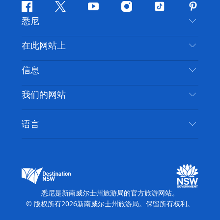
Facebook
叽
YouTube
Instagram
抖
Pintere
悉尼
叽
音
喳
联系我们
在此网站上
喳
免责声明
目的地
信息
隐私
推荐活动
旅行信息
Cookie 通知
我们的网站
新南威尔士州公路旅行
无障碍悉尼
使用条款
VisitNSW.com
活动
语言
列出您的业务
新南威尔士州旅游局企业网站
住宿
新南威尔士州的商业
新南威尔士州商务活动
新南威尔士州的教育
新南威尔士州旅游局媒体中心
缤纷悉尼灯光音乐节
悉尼是新南威尔士州旅游局的官方旅游网站。
© 版权所有
2026
新南威尔士州旅游局。保留所有权利。