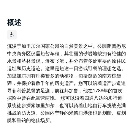
概述
沉浸于加里加尔国家公园的自然美景之中。公园距离悉尼
中央商务区仅需短暂车程，其壮丽的砂岩地貌拥有绝佳的
水景和丛林景观，瀑布飞流，并分布着多处重要的原住民
遗址和历史遗迹。这里是短途一日游或野餐的理想之选。
加里加尔拥有种类繁多的动植物，包括濒危的南方棕袋
狸，并保护着数千年的历史遗产。您可以沿着遗产步道追
寻菲利普总督的足迹，前往邦加鲁，他在1788年的首次
探险中曾在此露营两晚。 您可以沿着四通八达的步行道
系统徒步探索加里加尔，也可以骑着山地自行车挑战充满
挑战的防火道。公园内宁静的米德尔港溪也是划船、皮划
艇和垂钓的绝佳场所。
沉浸于加里加尔国家公园的自然美景之中。公园距离悉尼