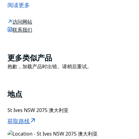
中央商务区仅需短暂车程，其壮丽的砂岩地貌拥有绝佳的
阅读更多
水景和丛林景观，瀑布飞流，并分布着多处重要的原住民
遗址和历史遗迹。这里是短途一日游或野餐的理想之选。
访问网站
加里加尔拥有种类繁多的动植物，包括濒危的南方棕袋
联系我们
狸，并保护着数千年的历史遗产。您可以沿着遗产步道追
寻菲利普总督的足迹，前往邦加鲁，他在1788年的首次
探险中曾在此露营两晚。
Product
更多类似产品
您可以沿着四通八达的步行道系统徒步探索加里加尔，也
List
Product
抱歉，加载产品时出错。请稍后重试。
可以骑着山地自行车挑战充满挑战的防火道。公园内宁静
List
的米德尔港溪也是划船、皮划艇和垂钓的绝佳场所。
地点
St Ives NSW 2075 澳大利亚
获取路线