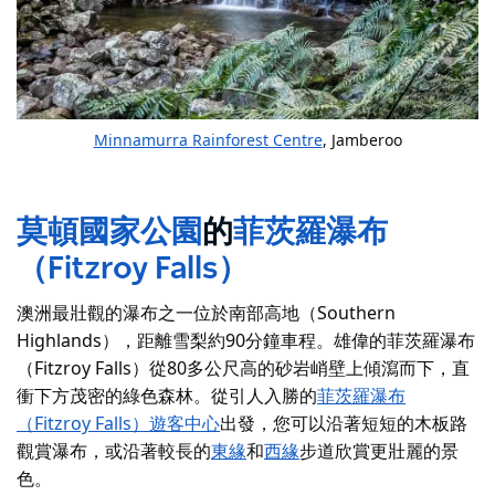
Minnamurra Rainforest Centre
, Jamberoo
莫頓國家公園
的
菲茨羅瀑布
（Fitzroy Falls）
澳洲最壯觀的瀑布之一位於南部高地（Southern
Highlands），距離雪梨約90分鐘車程。雄偉的菲茨羅瀑布
（Fitzroy Falls）從80多公尺高的砂岩峭壁上傾瀉而下，直
衝下方茂密的綠色森林。從引人入勝的
菲茨羅瀑布
（Fitzroy Falls）遊客中心
出發，您可以沿著短短的木板路
觀賞瀑布，或沿著較長的
東緣
和
西緣
步道欣賞更壯麗的景
色。