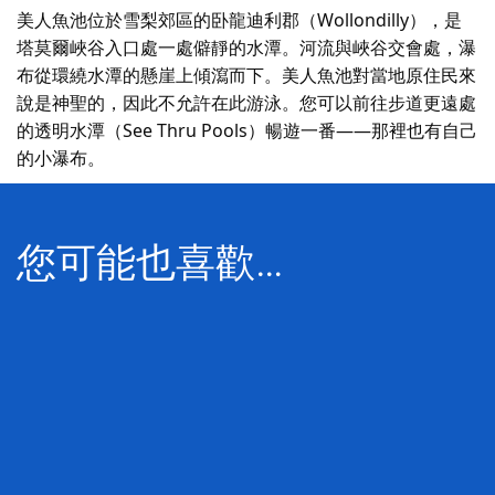
美人魚池位於雪梨郊區的卧龍迪利郡（Wollondilly），是
塔莫爾峽谷入口處一處僻靜的水潭。河流與峽谷交會處，瀑
布從環繞水潭的懸崖上傾瀉而下。美人魚池對當地原住民來
說是神聖的，因此不允許在此游泳。您可以前往步道更遠處
的透明水潭（See Thru Pools）暢遊一番——那裡也有自己
的小瀑布。
您可能也喜歡…