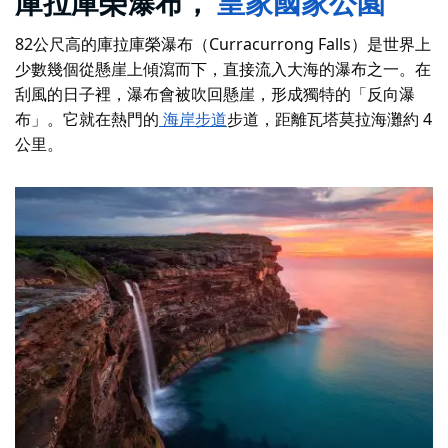
庫拉庫榮瀑布，
皇家國家公園
82公尺高的庫拉庫榮瀑布（Curracurrong Falls）是世界上
少數幾個從懸崖上傾瀉而下，直接流入大海的瀑布之一。在
刮風的日子裡，瀑布會被吹回懸崖，形成獨特的「反向瀑
布」。它就在熱門的
海岸步道
步道，距離瓦塔莫拉海灘約 4
公里。