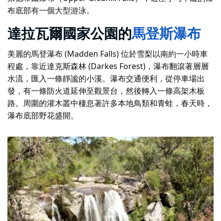
布底部有一個大型游泳。
達拉瓦爾國家公園的
馬登斯瀑布
美麗的馬登瀑布 (Madden Falls) 位於雪梨以南約一小時車
程處，靠近達克斯森林 (Darkes Forest)，瀑布翻滾著層層
水流，匯入一條靜謐的小溪。瀑布交通便利，從停車場出
發，有一條防火道延伸至觀景台，然後轉入一條高架木板
路。周圍的灌木叢中棲息著許多本地鳥類和青蛙，春天時，
瀑布底部野花盛開。