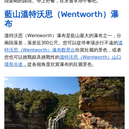
段陡峭的路段。帶上野餐，在水邊享用午餐吧。
藍山
溫特沃思（Wentworth）瀑
布
溫特沃思（Wentworth）瀑布是藍山最大的瀑布之一，分
兩段落差，落差近300公尺。您可以從停車場步行不遠的
溫
特沃思（Wentworth）瀑布觀景台
欣賞壯麗的景色，或者
您也可以挑戰頗具挑戰性的
溫特沃思（Wentworth）山口
環形步道，
從各個角度欣賞瀑布的壯麗景色。