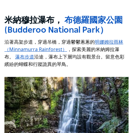
米納穆拉瀑布，
布德羅國家公園
(Budderoo National Park）
沿著高架步道，穿過吊橋，穿過鬱鬱蔥蔥的
明娜姆拉雨林
（Minnamurra Rainforest）
，探索美麗的米納姆拉瀑
布。
瀑布步道
沿途，瀑布上下層均設有觀景台。留意色彩
繽紛的蝴蝶和行蹤詭異的琴鳥。