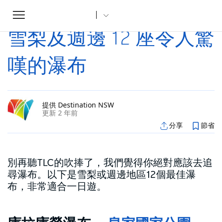
Toggle
家
文章
雪梨及週邊 12 座令人驚嘆的瀑布
...
navigation
雪梨及週邊 12 座令人驚
嘆的瀑布
提供 Destination NSW
更新 2 年前
分享
節省
別再聽TLC的吹捧了，我們覺得你絕對應該去追
尋瀑布。以下是雪梨或週邊地區12個最佳瀑
布，非常適合一日遊。