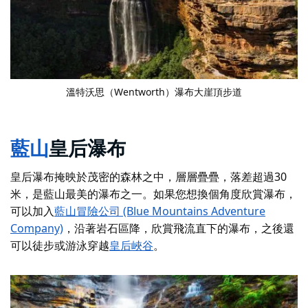
溫特沃思（Wentworth）瀑布大崖頂步道
藍山
皇后瀑布
皇后瀑布掩映於茂密的森林之中，層層疊疊，落差超過30
米，是藍山最美的瀑布之一。如果您想換個角度欣賞瀑布，
可以加入
藍山冒險公司 (Blue Mountains Adventure
Company)
，沿著岩石區降，欣賞飛流直下的瀑布，之後還
可以徒步或游泳穿越
皇后峽谷
。