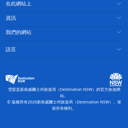
聯絡我們
在此網站上
喳
免責聲明
目的地
資訊
隱私
要做的事情
旅行資訊
Cookie 通知
我們的網站
新南威爾士州公路旅行
無障礙雪梨
使用條款
VisitNSW.com
活動
語言
列出您的業務
新南威爾士州旅遊局（Destination NSW）企業網站
住宿
新南威爾斯的商業
新南威爾士州商務活動
新南威爾斯的教育
新南威爾士州旅遊局（Destination NSW）媒體中心
繽紛雪梨燈光音樂節
雪梨是新南威爾士州旅遊局（Destination NSW）的官方旅遊網
站。
© 版權所有
2026
新南威爾士州旅遊局（Destination NSW）。保
留所有權利。