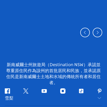
新南威爾士州旅遊局（Destination NSW）承認並
尊重原住民作為該州的首批居民和民族，並承認原
住民是新南威爾士土地和水域的傳統所有者和居住
者。
Facebook
嘰
Youtube
Instagram
抖
Pint
雪梨
嘰
音
喳